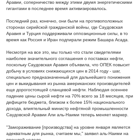
Аравии, соперничество между этими двумя энергетическими
гигантами в последнее время активизировалось.
Последний раз, конечно, они были на противоположных
сторонах сирийской гражданской войны, где Саудовская
Аравия и Турция поддерживали оппозиционные силы, в то
время как Россия и Иран подпирали режим Башара Асада.
Несмотря на все это, мы только что стали свидетелями
наиболее значительного соглашения о поставках нефти,
поскольку Саудовская Аравия объявила, что ОПЕК повысит
добычу в условиях снижающихся цен в 2014 году - шаг,
специально предназначенный для дальнейшего понижения
цен и выкидывания из рынка американских производителей
еще дорогостоящей сланцевой нефти. Наблюдая осеннее
падение цены сырой нефти на 70% всего за 18 месяцев, при
дефиците бюджета, близком к более 15% национального
дохода, влиятельный министр нефтяной промышленности
Саудовской Аравии Али аль-Наими теперь меняет маркер.
"Замораживание [производства] на уровне января является
адекватным для рынка, считаем мы," заявил аль-Наими на
прошлой неделе.