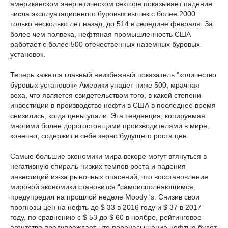
американском энергетическом секторе показывает падение
числа эксплуатационного буровых вышек с более 2000
только несколько лет назад, до 514 в середине февраля. За
более чем полвека, нефтяная промышленность США
работает с более 500 отечественных наземных буровых
установок.
Теперь кажется главный неизбежный показатель "количество
буровых установок» Америки упадет ниже 500, мрачная
веха, что является свидетельством того, в какой степени
инвестиции в производство нефти в США в последнее время
снизились, когда цены упали. Эта тенденция, копируемая
многими более дорогостоящими производителями в мире,
конечно, содержит в себе зерно будущего роста цен.
Самые большие экономики мира вскоре могут втянуться в
негативную спираль низких темпов роста и падения
инвестиций из-за рыночных опасений, что восстановление
мировой экономики становится “самоисполняющимся,
предупредил на прошлой неделе Moody 's. Снизив свои
прогнозы цен на нефть до $ 33 в 2016 году и $ 37 в 2017
году, по сравнению с $ 53 до $ 60 в ноябре, рейтинговое
агентство предупреждает, что перенасыщение нефтью будет