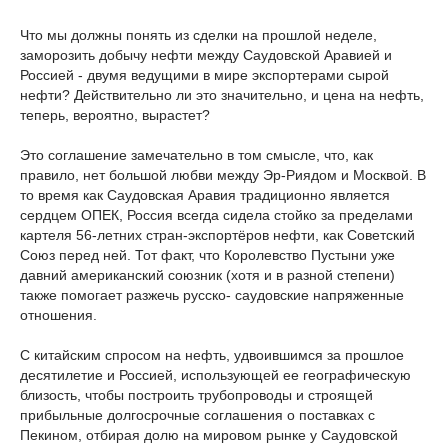
Что мы должны понять из сделки на прошлой неделе,
заморозить добычу нефти между Саудовской Аравией и
Россией - двумя ведущими в мире экспортерами сырой
нефти? Действительно ли это значительно, и цена на нефть,
теперь, вероятно, вырастет?
Это соглашение замечательно в том смысле, что, как
правило, нет большой любви между Эр-Риядом и Москвой. В
то время как Саудовская Аравия традиционно является
сердцем ОПЕК, Россия всегда сидела стойко за пределами
картеля 56-летних стран-экспортёров нефти, как Советский
Союз перед ней. Тот факт, что Королевство Пустыни уже
давний американский союзник (хотя и в разной степени)
также помогает разжечь русско- саудовские напряженные
отношения.
С китайским спросом на нефть, удвоившимся за прошлое
десятилетие и Россией, использующей ее географическую
близость, чтобы построить трубопроводы и строящей
прибыльные долгосрочные соглашения о поставках с
Пекином, отбирая долю на мировом рынке у Саудовской