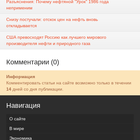
Разъяснения: Почему нефтяной "Урок" 1986 года
неприменим
Снизу постучали: отскок цен на нефть вновь
откладывается
США превосходят Россию как лучшего мирового
производителя нефти и природного газа
Комментарии (0)
Информация
Комментировать статьи на сайте возможно только в течении
14
дней со дня публикации.
Навигация
О сайте
В мире
Экономика