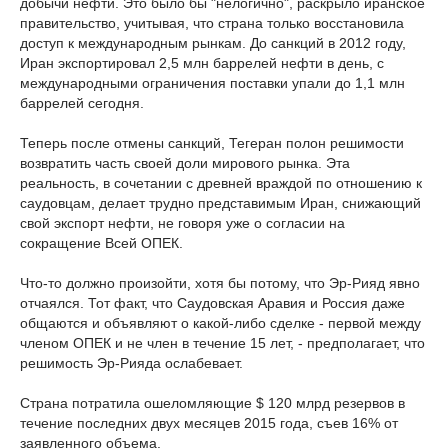
добычи нефти. Это было бы "нелогично", раскрыло иранское
правительство, учитывая, что страна только восстановила
доступ к международным рынкам. До санкций в 2012 году,
Иран экспортировал 2,5 млн баррелей нефти в день, с
международными ограничения поставки упали до 1,1 млн
баррелей сегодня.
Теперь после отмены санкций, Тегеран полон решимости
возвратить часть своей доли мирового рынка. Эта
реальность, в сочетании с древней враждой по отношению к
саудовцам, делает трудно представимым Иран, снижающий
свой экспорт нефти, не говоря уже о согласии на
сокращение Всей ОПЕК.
Что-то должно произойти, хотя бы потому, что Эр-Рияд явно
отчаялся. Тот факт, что Саудовская Аравия и Россия даже
общаются и объявляют о какой-либо сделке - первой между
членом ОПЕК и не член в течение 15 лет, - предполагает, что
решимость Эр-Рияда ослабевает.
Страна потратила ошеломляющие $ 120 млрд резервов в
течение последних двух месяцев 2015 года, съев 16% от
заявленного объема.