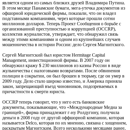
является одним из самых близких друзей Владимира Путина.
В этом месяце Панамские бумаги, мега-утечка документов из
офшорной юридической фирмы, показали, что он владел
подставными компаниями, через которые прошли сотни
миллионов долларов. Теперь Проект Сообщения о борьбе с
организованной преступностью и коррупцией (OCCRP),
коллектив журналистов, утверждает, что обнаружил связь
между этими компаниями и одним из крупнейших случаев
мошенничества в истории России: дело Сергея Магнитского.
Сергей Магнитский был юристом Hermitage Capital
Management, инвестиционной фирмы. В 2007 году он
обнаружил кражу $ 230 миллионов из казны России в виде
жульничества с налоговыми возвратами. После обвинения
полиции в сокрытии, он был брошен в тюрьму, где он умер в
2009 году. Дело стало широко известно, и Америка приняла
закон, запрещающий въезд чиновников, подозреваемых в
причастности к смерти юриста.
OCCRP теперь говорит, что у него есть банковские
документы, показывающие, что «Международные Медиа за
границей», фирма принадлежит г-ну Ролдугину, получила
деньги в 2008 году от другой оффшорной компании, которая
называется Delco, которая по их мнению, связана с хищением,
раскрытым Магнитским. Всего несколькими месяцами ранее,