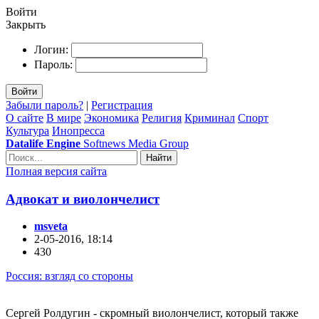
Войти
Закрыть
Логин:
Пароль:
Войти
Забыли пароль?
|
Регистрация
О сайте
В мире
Экономика
Религия
Криминал
Спорт
Культура
Инопресса
Datalife Engine
Softnews Media Group
Найти
Полная версия сайта
Адвокат и виолончелист
msveta
2-05-2016, 18:14
430
Россия: взгляд со стороны
Сергей Ролдугин - скромный виолончелист, который также