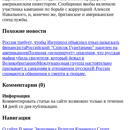
американским инвестором. Сообщники якобы включали
участника кампании по борьбе с коррупцией Алексея
Навального, и, конечно же, британские и американские
спецслужбы.
Похожие новости
Россия требует, чтобы Интерпол объяснил отказ разыскать
финансиста
Российский "Список Гуантанамо" нацелен на
американцев
Полиция «игнорирует» опасения, что русская
мафия убила свидетеля, который бежал в
Великобританию
Международная группа настоятельно
призывает к санкциям в отношении русских
В России
снимаются обвинения о смерти в тюрьме.
Комментарии (0)
Информация
Комментировать статьи на сайте возможно только в течении
14
дней со дня публикации.
Навигация
О сайте
В мире
Экономика
Религия
Криминал
Спорт