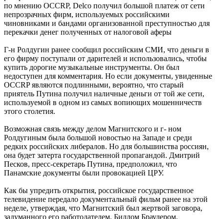
по мнению OCCRP, Delco получил большой платеж от сети
непрозрачных фирм, используемых российскими
чиновниками и бандами организованной преступностью для
перекачки денег полученных от налоговой аферы
Г-н Ролдугин ранее сообщил российским СМИ, что деньги в
его фирму поступали от дарителей и использовались, чтобы
купить дорогие музыкальные инструменты. Он был
недоступен для комментария. Но если документы, увиденные
OCCRP являются подлинными, вероятно, что старый
приятель Путина получил наличные деньги от той же сети,
используемой в одном из самых вопиющих мошенничеств
этого столетия.
Возможная связь между делом Магнитского и г- ном
Ролдугиным была большой новостью на Западе и среди
редких российских либералов. Но для большинства россиян,
она будет затерта государственной пропагандой. Дмитрий
Песков, пресс-секретарь Путина, предположил, что
Панамские документы были провокацией ЦРУ.
Как бы упредить открытия, российское государственное
телевидение передало документальный фильм ранее на этой
неделе, утверждая, что Магнитский был жертвой заговора,
задуманного его работодателем, Биллом Браудером,