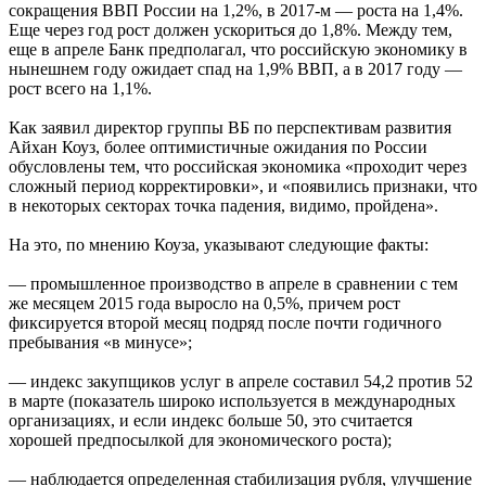
сокращения ВВП России на 1,2%, в 2017-м — роста на 1,4%.
Еще через год рост должен ускориться до 1,8%. Между тем,
еще в апреле Банк предполагал, что российскую экономику в
нынешнем году ожидает спад на 1,9% ВВП, а в 2017 году —
рост всего на 1,1%.
Как заявил директор группы ВБ по перспективам развития
Айхан Коуз, более оптимистичные ожидания по России
обусловлены тем, что российская экономика «проходит через
сложный период корректировки», и «появились признаки, что
в некоторых секторах точка падения, видимо, пройдена».
На это, по мнению Коуза, указывают следующие факты:
— промышленное производство в апреле в сравнении с тем
же месяцем 2015 года выросло на 0,5%, причем рост
фиксируется второй месяц подряд после почти годичного
пребывания «в минусе»;
— индекс закупщиков услуг в апреле составил 54,2 против 52
в марте (показатель широко используется в международных
организациях, и если индекс больше 50, это считается
хорошей предпосылкой для экономического роста);
— наблюдается определенная стабилизация рубля, улучшение