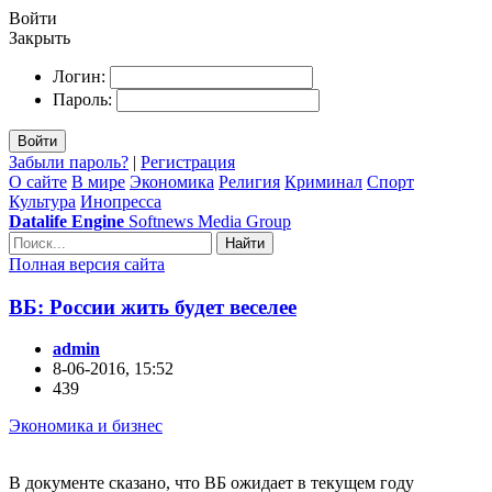
Войти
Закрыть
Логин:
Пароль:
Войти
Забыли пароль?
|
Регистрация
О сайте
В мире
Экономика
Религия
Криминал
Спорт
Культура
Инопресса
Datalife Engine
Softnews Media Group
Найти
Полная версия сайта
ВБ: России жить будет веселее
admin
8-06-2016, 15:52
439
Экономика и бизнес
В документе сказано, что ВБ ожидает в текущем году