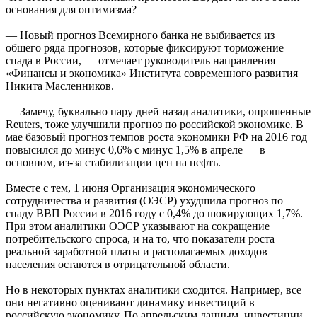
основания для оптимизма?
— Новый прогноз Всемирного банка не выбивается из
общего ряда прогнозов, которые фиксируют торможение
спада в России, — отмечает руководитель направления
«Финансы и экономика» Института современного развития
Никита Масленников.
— Замечу, буквально пару дней назад аналитики, опрошенные
Reuters, тоже улучшили прогноз по российской экономике. В
мае базовый прогноз темпов роста экономики РФ на 2016 год
повысился до минус 0,6% с минус 1,5% в апреле — в
основном, из-за стабилизации цен на нефть.
Вместе с тем, 1 июня Организация экономического
сотрудничества и развития (ОЭСР) ухудшила прогноз по
спаду ВВП России в 2016 году с 0,4% до шокирующих 1,7%.
При этом аналитики ОЭСР указывают на сокращение
потребительского спроса, и на то, что показатели роста
реальной заработной платы и располагаемых доходов
населения остаются в отрицательной области.
Но в некоторых пунктах аналитики сходится. Например, все
они негативно оценивают динамику инвестиций в
российскую экономику. По апрельским данным, инвестиции