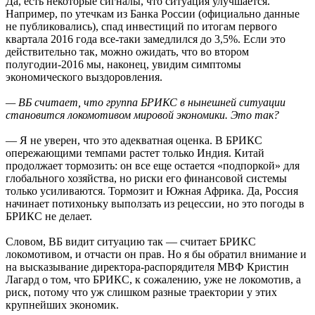
Да, есть некоторые сигналы, что ситуация улучшается.
Например, по утечкам из Банка России (официально данные
не публиковались), спад инвестиций по итогам первого
квартала 2016 года все-таки замедлился до 3,5%. Если это
действительно так, можно ожидать, что во втором
полугодии-2016 мы, наконец, увидим симптомы
экономического выздоровления.
— ВБ считает, что группа БРИКС в нынешней ситуации
становится локомотивом мировой экономики. Это так?
— Я не уверен, что это адекватная оценка. В БРИКС
опережающими темпами растет только Индия. Китай
продолжает тормозить: он все еще остается «подпоркой» для
глобального хозяйства, но риски его финансовой системы
только усиливаются. Тормозит и Южная Африка. Да, Россия
начинает потихоньку выползать из рецессии, но это погоды в
БРИКС не делает.
Словом, ВБ видит ситуацию так — считает БРИКС
локомотивом, и отчасти он прав. Но я бы обратил внимание и
на высказывание директора-распорядителя МВФ Кристин
Лагард о том, что БРИКС, к сожалению, уже не локомотив, а
риск, потому что уж слишком разные траектории у этих
крупнейших экономик.