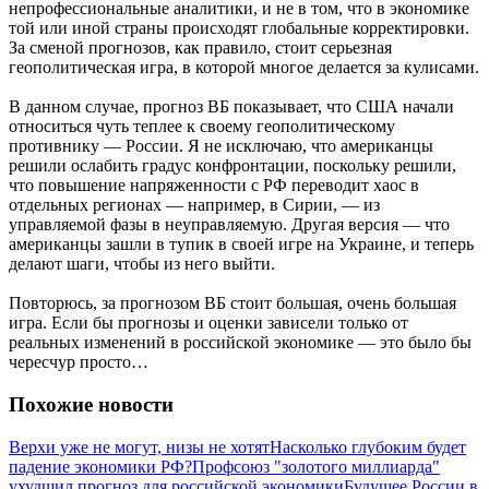
непрофессиональные аналитики, и не в том, что в экономике
той или иной страны происходят глобальные корректировки.
За сменой прогнозов, как правило, стоит серьезная
геополитическая игра, в которой многое делается за кулисами.
В данном случае, прогноз ВБ показывает, что США начали
относиться чуть теплее к своему геополитическому
противнику — России. Я не исключаю, что американцы
решили ослабить градус конфронтации, поскольку решили,
что повышение напряженности с РФ переводит хаос в
отдельных регионах — например, в Сирии, — из
управляемой фазы в неуправляемую. Другая версия — что
американцы зашли в тупик в своей игре на Украине, и теперь
делают шаги, чтобы из него выйти.
Повторюсь, за прогнозом ВБ стоит большая, очень большая
игра. Если бы прогнозы и оценки зависели только от
реальных изменений в российской экономике — это было бы
чересчур просто…
Похожие новости
Верхи уже не могут, низы не хотят
Насколько глубоким будет
падение экономики РФ?
Профсоюз "золотого миллиарда"
ухудшил прогноз для российской экономики
Будущее России в