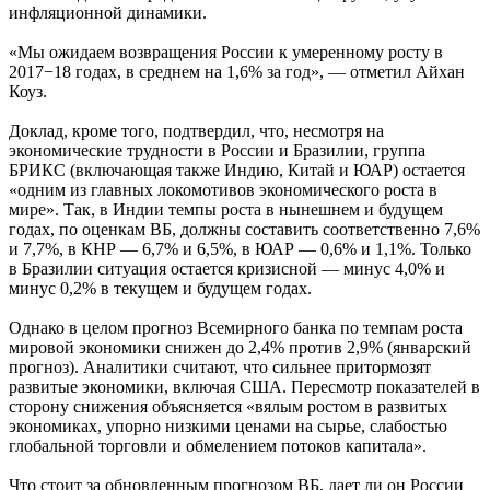
инфляционной динамики.
«Мы ожидаем возвращения России к умеренному росту в
2017−18 годах, в среднем на 1,6% за год», — отметил Айхан
Коуз.
Доклад, кроме того, подтвердил, что, несмотря на
экономические трудности в России и Бразилии, группа
БРИКС (включающая также Индию, Китай и ЮАР) остается
«одним из главных локомотивов экономического роста в
мире». Так, в Индии темпы роста в нынешнем и будущем
годах, по оценкам ВБ, должны составить соответственно 7,6%
и 7,7%, в КНР — 6,7% и 6,5%, в ЮАР — 0,6% и 1,1%. Только
в Бразилии ситуация остается кризисной — минус 4,0% и
минус 0,2% в текущем и будущем годах.
Однако в целом прогноз Всемирного банка по темпам роста
мировой экономики снижен до 2,4% против 2,9% (январский
прогноз). Аналитики считают, что сильнее притормозят
развитые экономики, включая США. Пересмотр показателей в
сторону снижения объясняется «вялым ростом в развитых
экономиках, упорно низкими ценами на сырье, слабостью
глобальной торговли и обмелением потоков капитала».
Что стоит за обновленным прогнозом ВБ, дает ли он России