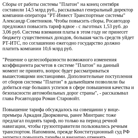
Сборы от работы системы "Платон" на конец сентября
составили 14,5 млрд руб., рассказывал генеральный директор
компании-оператора "РТ-Инвест Транспортные системы"
Александр Советников. Чтобы повысить сборы, Росавтодор
предложил повысить тариф вдвое - с льготных 1,53 руб. до
3,06 руб. Система взимания платы в этом году не принесет
бюджету существенных доходов, большая часть средств уйдет
РТ-ИТС, по соглашению ежегодно государство должно
платить компании 10,6 млрд руб.
"Решение о целесообразности возможного изменения
коэффициента расчетов в системе "Платон" на данный
момент не принято, вопрос будет рассматриваться
вышестоящими инстанциями. Дополнительные поступления
от сборов системы "Платон" в дальнейшем позволили бы
добиться еще больших успехов в сфере повышения качества и
безопасности автомобильных дорог страны", - рассказывал
глава Росавтодора Роман Старовойт.
Повышение тарифа обсуждалось на совещании у вице-
премьера Аркадия Дворковича, ранее Минтранс тоже
предлагал поднять тариф, но только на период речной
навигации, чтобы грузоотправители пользовались речным
транспортом. Напомним, прежде Конституционный суд РФ
запретил повышать тарифы и внезапно отменять