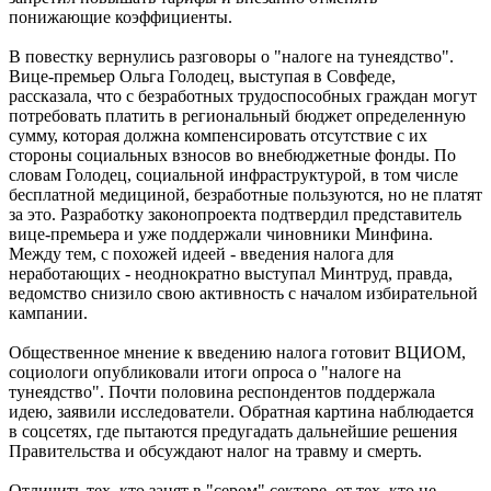
понижающие коэффициенты.
В повестку вернулись разговоры о "налоге на тунеядство".
Вице-премьер Ольга Голодец, выступая в Совфеде,
рассказала, что с безработных трудоспособных граждан могут
потребовать платить в региональный бюджет определенную
сумму, которая должна компенсировать отсутствие с их
стороны социальных взносов во внебюджетные фонды. По
словам Голодец, социальной инфраструктурой, в том числе
бесплатной медициной, безработные пользуются, но не платят
за это. Разработку законопроекта подтвердил представитель
вице-премьера и уже поддержали чиновники Минфина.
Между тем, с похожей идеей - введения налога для
неработающих - неоднократно выступал Минтруд, правда,
ведомство снизило свою активность с началом избирательной
кампании.
Общественное мнение к введению налога готовит ВЦИОМ,
социологи опубликовали итоги опроса о "налоге на
тунеядство". Почти половина респондентов поддержала
идею, заявили исследователи. Обратная картина наблюдается
в соцсетях, где пытаются предугадать дальнейшие решения
Правительства и обсуждают налог на травму и смерть.
Отличить тех, кто занят в "сером" секторе, от тех, кто не