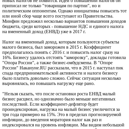
новых налогов не появится. Идеи о повышении налогов он
приписал не только "товарищам по партии", но и
политическим оппонентам. Однако инициативы повысить тот
или иной сбор чаще всего поступают из Правительства.
Минфин предложил несколько вариантов повышения доходов
бюджета, среди которых - повышение НДС и единого налога
на вмененный доход (ЕНВД) уже в 2017 г.
Налог на вмененный доход, которым пользуются субъекты
малого бизнеса, был заморожен в 2015 г. Коэффициент
предполагалось понять с 2016 г. и повысить налог сразу на
16%. Бизнесу удалось отстоять "заморозку", доклады готовила
"Опора России", а также бизнес-омбудсмены. В "Опоре
России" Накануне.RU рассказали, что в 2015 г. наступал пик
спада предпринимательской активности и налоги бизнесу
было платить довольно сложно. Сейчас ситуация несколько
выровнялась, но повышать нагрузку еще рано.
"Нельзя сказать, что после остановки роста ЕНВД малый
бизнес расцвел, но однозначно было меньше негативных
последствий. Если коэффициент-дефлятор будет
проиндексирован, нагрузка на малый бизнес увеличится за
три года примерно на 15%. Это в пределах прогнозируемой
инфляции, до введения моратория налог как раз и
индексировался на уровень инфляции. Мы видим небольшой