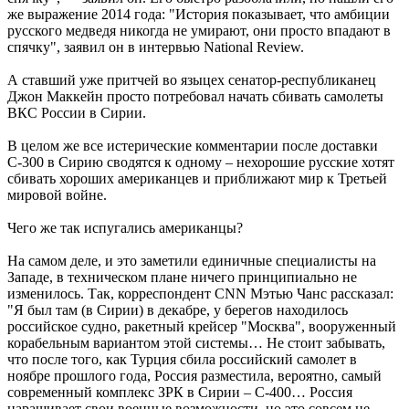
же выражение 2014 года: "История показывает, что амбиции
русского медведя никогда не умирают, они просто впадают в
спячку", заявил он в интервью National Review.
А ставший уже притчей во языцех сенатор-республиканец
Джон Маккейн просто потребовал начать сбивать самолеты
ВКС России в Сирии.
В целом же все истерические комментарии после доставки
С-300 в Сирию сводятся к одному – нехорошие русские хотят
сбивать хороших американцев и приближают мир к Третьей
мировой войне.
Чего же так испугались американцы?
На самом деле, и это заметили единичные специалисты на
Западе, в техническом плане ничего принципиально не
изменилось. Так, корреспондент CNN Мэтью Чанс рассказал:
"Я был там (в Сирии) в декабре, у берегов находилось
российское судно, ракетный крейсер "Москва", вооруженный
корабельным вариантом этой системы… Не стоит забывать,
что после того, как Турция сбила российский самолет в
ноябре прошлого года, Россия разместила, вероятно, самый
современный комплекс ЗРК в Сирии – С-400… Россия
наращивает свои военные возможности, но это совсем не