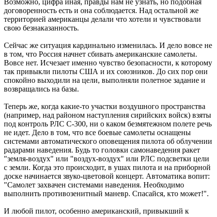
Возможно, цифра иная, правды нам не узнать, но подобная
договоренность есть и она соблюдается. Над остальной же
территорией американцы делали что хотели и чувствовали
свою безнаказанность.
Сейчас же ситуация кардинально изменилась. И дело вовсе не
в том, что Россия начнет сбивать американские самолеты.
Вовсе нет. Исчезает именно чувство безопасности, к которому
так привыкли пилоты США и их союзников. До сих пор они
спокойно выходили на цели, выполняли полетное задание и
возвращались на базы.
Теперь же, когда какие-то участки воздушного пространства
(например, над районом наступления сирийских войск) взяты
под контроль РЛС С-300, ни о каком безмятежном полете речь
не идет. Дело в том, что все боевые самолеты оснащены
системами автоматического оповещения пилота об облучении
радарами наведения. Будь то головки самонаведения ракет
"земля-воздух" или "воздух-воздух" или РЛС подсветки цели
с земли. Когда это происходит, в ушах пилота и на приборной
доске начинается звуко-цветовой концерт. Автоматика вопит:
"Самолет захвачен системами наведения. Необходимо
выполнить противозенитный маневр. Спасайся, кто может!".
И любой пилот, особенно американский, привыкший к