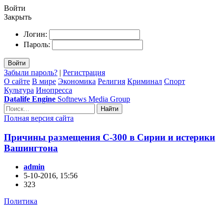
Войти
Закрыть
Логин:
Пароль:
Войти
Забыли пароль?
|
Регистрация
О сайте
В мире
Экономика
Религия
Криминал
Спорт
Культура
Инопресса
Datalife Engine
Softnews Media Group
Найти
Полная версия сайта
Причины размещения С-300 в Сирии и истерики
Вашингтона
admin
5-10-2016, 15:56
323
Политика