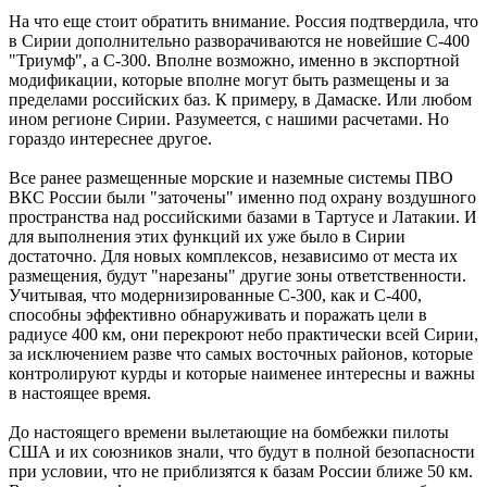
На что еще стоит обратить внимание. Россия подтвердила, что
в Сирии дополнительно разворачиваются не новейшие С-400
"Триумф", а С-300. Вполне возможно, именно в экспортной
модификации, которые вполне могут быть размещены и за
пределами российских баз. К примеру, в Дамаске. Или любом
ином регионе Сирии. Разумеется, с нашими расчетами. Но
гораздо интереснее другое.
Все ранее размещенные морские и наземные системы ПВО
ВКС России были "заточены" именно под охрану воздушного
пространства над российскими базами в Тартусе и Латакии. И
для выполнения этих функций их уже было в Сирии
достаточно. Для новых комплексов, независимо от места их
размещения, будут "нарезаны" другие зоны ответственности.
Учитывая, что модернизированные С-300, как и С-400,
способны эффективно обнаруживать и поражать цели в
радиусе 400 км, они перекроют небо практически всей Сирии,
за исключением разве что самых восточных районов, которые
контролируют курды и которые наименее интересны и важны
в настоящее время.
До настоящего времени вылетающие на бомбежки пилоты
США и их союзников знали, что будут в полной безопасности
при условии, что не приблизятся к базам России ближе 50 км.