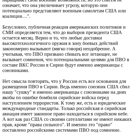
означает, что она увеличивает угрозу, которую они
потенциально представляют военным самолетам США или
коалиции…".
Безусловно, публичная реакция американских политиков и
СМИ определяется тем, что до выборов президента США
остается месяц. Верно и то, что любые доставки
высокотехнологичного оружия в зону боевых действий
закономерно вызывают (мягко говоря) неодобрение. А
учитывая, что ПВО призвано сбивать все летающее, не
вызывает сомнения, что потенциальными целями для ПВО в
составе ВКС России в Сирии будут именно американцы с
союзниками.
Нет смысла повторять, что у России есть все основания для
размещения ПВО в Сирии. Ведь именно союзник США сбил
нашу "сушку" и именно американцы с союзниками на днях
якобы по ошибке бомбили сирийские войска перед
наступлением террористов. К тому же, есть и юридические
международные стандарты. Только российская и сирийская
авиация имеет законное право находиться в сирийском небе.
А вот как раз США со своими сателлитами не имеют никаких
прав, кроме "права сильного". И именно это "право"
поставлено российскими системами ПВО под сомнение.