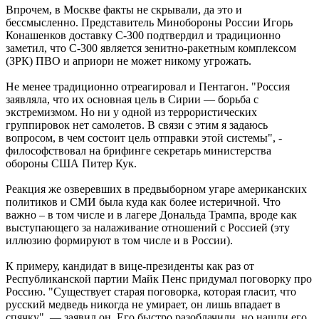
Впрочем, в Москве факты не скрывали, да это и
бессмысленно. Представитель Минобороны России Игорь
Конашенков доставку С-300 подтвердил и традиционно
заметил, что С-300 является зенитно-ракетным комплексом
(ЗРК) ПВО и априори не может никому угрожать.
Не менее традиционно отреагировал и Пентагон. "Россия
заявляла, что их основная цель в Сирии — борьба с
экстремизмом. Но ни у одной из террористических
группировок нет самолетов. В связи с этим я задаюсь
вопросом, в чем состоит цель отправки этой системы", -
философствовал на брифинге секретарь министерства
обороны США Питер Кук.
Реакция же озверевших в предвыборном угаре американских
политиков и СМИ была куда как более истеричной. Что
важно – в том числе и в лагере Дональда Трампа, вроде как
выступающего за налаживание отношений с Россией (эту
иллюзию формируют в том числе и в России).
К примеру, кандидат в вице-президенты как раз от
Республиканской партии Майк Пенс придумал поговорку про
Россию. "Существует старая поговорка, которая гласит, что
русский медведь никогда не умирает, он лишь впадает в
спячку", — заявил он. Его быстро разоблачили, но нашли его