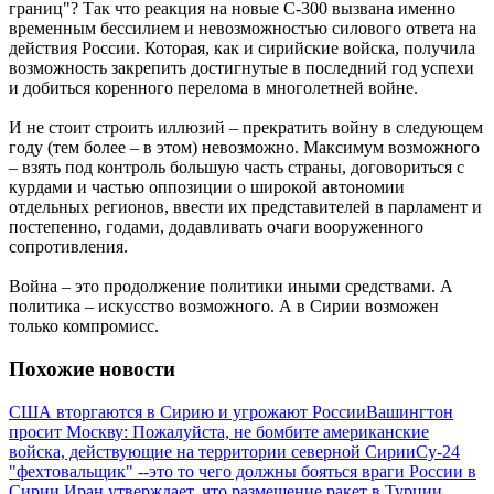
границ"? Так что реакция на новые С-300 вызвана именно
временным бессилием и невозможностью силового ответа на
действия России. Которая, как и сирийские войска, получила
возможность закрепить достигнутые в последний год успехи
и добиться коренного перелома в многолетней войне.
И не стоит строить иллюзий – прекратить войну в следующем
году (тем более – в этом) невозможно. Максимум возможного
– взять под контроль большую часть страны, договориться с
курдами и частью оппозиции о широкой автономии
отдельных регионов, ввести их представителей в парламент и
постепенно, годами, додавливать очаги вооруженного
сопротивления.
Война – это продолжение политики иными средствами. А
политика – искусство возможного. А в Сирии возможен
только компромисс.
Похожие новости
США вторгаются в Сирию и угрожают России
Вашингтон
просит Москву: Пожалуйста, не бомбите американские
войска, действующие на территории северной Сирии
Су-24
"фехтовальщик" --это то чего должны бояться враги России в
Сирии.
Иран утверждает, что размещение ракет в Турции