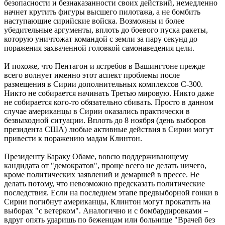
безопасности и безнаказанности своих действий, немедленно
начнет крутить фигуры высшего пилотажа, а не бомбить
наступающие сирийские войска. Возможны и более
убедительные аргументы, вплоть до боевого пуска ракеты,
которую уничтожат командой с земли за пару секунд до
поражения захваченной головкой самонаведения цели.
И похоже, что Пентагон и ястребов в Вашингтоне прежде
всего волнует именно этот аспект проблемы после
размещения в Сирии дополнительных комплексов С-300.
Никто не собирается начинать Третью мировую. Никто даже
не собирается кого-то обязательно сбивать. Просто в данном
случае американцы в Сирии оказались практически в
безвыходной ситуации. Вплоть до 8 ноября (день выборов
президента США) любые активные действия в Сирии могут
привести к поражению мадам Клинтон.
Президенту Бараку Обаме, вовсю поддерживающему
кандидата от "демократов", проще всего не делать ничего,
кроме политических заявлений и демаршей в прессе. Не
делать потому, что невозможно предсказать политические
последствия. Если на последнем этапе предвыборной гонки в
Сирии погибнут американцы, Клинтон могут прокатить на
выборах "с ветерком". Аналогично и с бомбардировками –
вдруг опять ударишь по беженцам или больнице "Врачей без