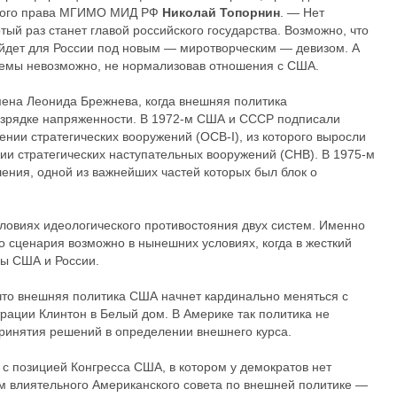
нного права МГИМО МИД РФ
Николай Топорнин
. — Нет
тый раз станет главой российского государства. Возможно, что
йдет для России под новым — миротворческим — девизом. А
лемы невозможно, не нормализовав отношения с США.
мена Леонида Брежнева, когда внешняя политика
зрядке напряженности. В 1972-м США и СССР подписали
нии стратегических вооружений (ОСВ-I), из которого выросли
и стратегических наступательных вооружений (СНВ). В 1975-м
ения, одной из важнейших частей которых был блок о
словиях идеологического противостояния двух систем. Именно
го сценария возможно в нынешних условиях, когда в жесткий
ы США и России.
 что внешняя политика США начнет кардинально меняться с
рации Клинтон в Белый дом. В Америке так политика не
принятия решений в определении внешнего курса.
 с позицией Конгресса США, в котором у демократов нет
м влиятельного Американского совета по внешней политике —