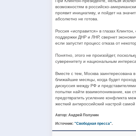
При Клинтон-президенте, нельзя исклю
возможностям в российско-американски
проявит инициативу, и пойдет на значи
абсолютно не готова.
Россия «исправится» в глазах Клинтон, 
поддержки ДНР и ЛНР, свернет эконом
если запустит процесс отказа от некот
Понятно, этого не произойдет, посколь
суверенитету и национальным интерес
Вместе с тем, Москва заинтересована 
ближайшие месяцы, когда будет проход
дискуссия между РФ и представителям
попытки найти взаимопонимание, как ст
предотвратить усиление конфликта ме
жесткий антироссийский настрой само
Автор: Андрей Полунин
Источник:
"Свободная пресса"
.