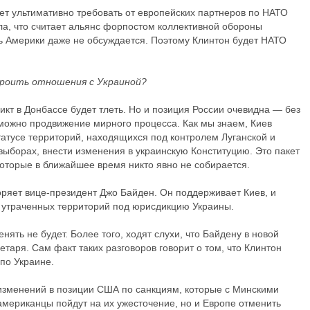
ет ультимативно требовать от европейских партнеров по НАТО
ла, что считает альянс форпостом коллективной обороны
ь Америки даже не обсуждается. Поэтому Клинтон будет НАТО
троить отношения с Украиной?
кт в Донбассе будет тлеть. Но и позиция России очевидна — без
можно продвижение мирного процесса. Как мы знаем, Киев
татусе территорий, находящихся под контролем Луганской и
выборах, внести изменения в украинскую Конституцию. Это пакет
которые в ближайшее время никто явно не собирается.
ряет вице-президент Джо Байден. Он поддерживает Киев, и
у утраченных территорий под юрисдикцию Украины.
енять не будет. Более того, ходят слухи, что Байдену в новой
таря. Сам факт таких разговоров говорит о том, что Клинтон
по Украине.
 изменений в позиции США по санкциям, которые с Минскими
американцы пойдут на их ужесточение, но и Европе отменить