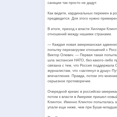
санкции так просто не дадут.
Как видите, кардинальных перемен в р
предвидится. Для этого нужно примирен
В итоге, приход к власти Хиллари Кли
отношений между нашими странами.
— Каждая новая американская админис
попытку перезагрузки отношений с Рос
Виктор Олевич. — Первая такая попытк
шла экспансия НАТО, без какого-либо 
связана с тем, что Россия поддержала 
журналистам, что «заглянул в душу» Пу
впечатление. Правда, потом это мнени
серьезное противоречие.
Очередной кризис в российско-американ
потом к власти в Америке пришел новы
Клинтон. Именно Клинтон попыталась за
упали еще ниже, чем при Буше-младше