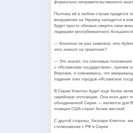
формально неправительственного анали
Поэтому ей в любом случае придется л
вооружения на Украину находится в ко
будет просто обязана сверять свои вн
лидерами республиканского большинств
— Клинтон не раз заявляла, что буд
это значит на практике?
— Это значит, что ключевые положения
с «Исламским государством», причем о
Впрочем, я сомневаюсь, что американц
падения этих городов «Исламское госу
В Сирии Клинтон будет еще более акти
сирийскую оппозицию. Она ясно дает п
объединенной Сирии — является для В
позиция США станет более жесткой.
С другой стороны, Хиллари Клинтон, ка
столкновение с РФ в Сирии.