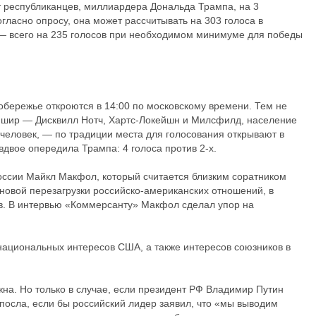
от республиканцев, миллиардера Дональда Трампа, на 3
гласно опросу, она может рассчитывать на 303 голоса в
 — всего на 235 голосов при необходимом минимуме для победы
обережье откроются в 14:00 по московскому времени. Тем не
пшир — Дисквилл Нотч, Хартс-Локейшн и Милсфилд, население
 человек, — по традиции места для голосования открывают в
вдвое опередила Трампа: 4 голоса против 2-х.
оссии Майкл Макфол, который считается близким соратником
 новой перезагрузки российско-американских отношений, в
в. В интервью «Коммерсанту» Макфол сделал упор на
национальных интересов США, а также интересов союзников в
на. Но только в случае, если президент РФ Владимир Путин
посла, если бы российский лидер заявил, что «мы выводим