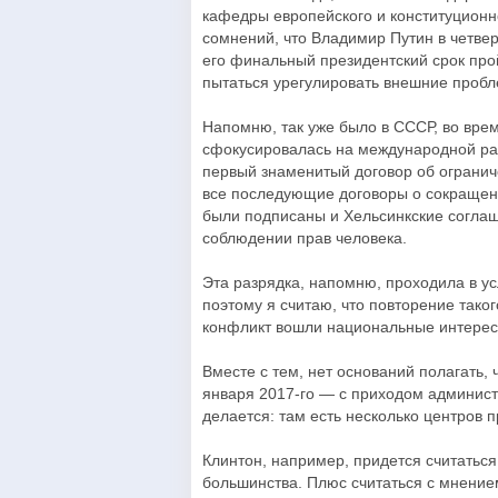
кафедры европейского и конституцио
сомнений, что Владимир Путин в четвер
его финальный президентский срок про
пытаться урегулировать внешние проб
Напомню, так уже было в СССР, во вре
сфокусировалась на международной ра
первый знаменитый договор об ограниче
все последующие договоры о сокращени
были подписаны и Хельсинкские соглаш
соблюдении прав человека.
Эта разрядка, напомню, проходила в у
поэтому я считаю, что повторение тако
конфликт вошли национальные интерес
Вместе с тем, нет оснований полагать,
января 2017-го — с приходом админист
делается: там есть несколько центров 
Клинтон, например, придется считаться
большинства. Плюс считаться с мнение