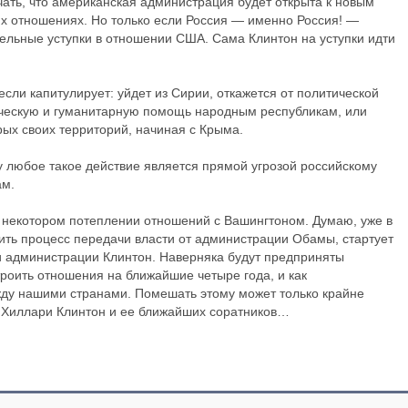
чать, что американская администрация будет открыта к новым
х отношениях. Но только если Россия — именно Россия! —
тельные уступки в отношении США. Сама Клинтон на уступки идти
если капитулирует: уйдет из Сирии, откажется от политической
ическую и гуманитарную помощь народным республикам, или
орых своих территорий, начиная с Крыма.
ку любое такое действие является прямой угрозой российскому
ам.
в некотором потеплении отношений с Вашингтоном. Думаю, уже в
ить процесс передачи власти от администрации Обамы, стартует
и администрации Клинтон. Наверняка будут предприняты
роить отношения на ближайшие четыре года, и как
жду нашими странами. Помешать этому может только крайне
й Хиллари Клинтон и ее ближайших соратников…