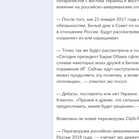
сепаратистов с востока Украины и восс
влияние на российско-американские о
— После того, как 21 января 2017 год
обязанностям, Белый дом и Совет по н
в отношении России. Будут рассматрив
сохраняет их или наращивает.
— Точно так же будет рассмотрена и по
«Сегодня президент Барак Обама сфокус
словам некоторых моих друзей в Белом 
поражение ИГ. Сейчас идут наступател
может продолжить эту политику, а може
оппозиции», — отметил экс-посол.
— Дебаты, поставлять или нет Украине
Клинтон. «Причем я думаю, что сильные
предположить, каким будет решение», 
Возможна ли новая перезагрузка США-Р
— Перезагрузка российско-американски
России 2018 года, — считает экс-дире