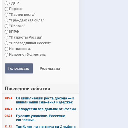
ЛДПР
Парнас
"Партия роста"
"Гражданская сила"
"Яблоко"
КПРФ
"Патриоты России"
"Справедливая Россия"
Не голосовал
Испортил бюллетень
Голосовать
Результаты
Последние события
18:24
От цивилизации роста дохода — к
цивилизации снижения издержек
18:24
Белоруссия все дальше от России
08:23
Русских уволокли. Россияне
согласные.
11:22
Так будет ли «встреча на Эльбе» с