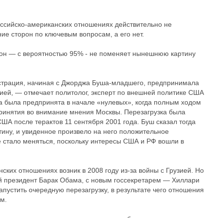
оссийско-американских отношениях действительно не
ие сторон по ключевым вопросам, а его нет.
нтон — с вероятностью 95% - не поменяет нынешнюю картину
трация, начиная с Джорджа Буша-младшего, предпринимала
сией, — отмечает политолог, эксперт по внешней политике США
а была предпринята в начале «нулевых», когда полным ходом
принятия во внимание мнения Москвы. Перезагрузка была
США после терактов 11 сентября 2001 года. Буш сказал тогда
тину, и увиденное произвело на него положительное
е стало меняться, поскольку интересы США и РФ вошли в
ских отношениях возник в 2008 году из-за войны с Грузией. Но
й президент Барак Обама, с новым госсекретарем — Хиллари
пустить очередную перезагрузку, в результате чего отношения
м.