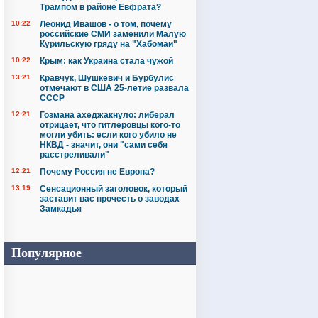
Трампом в районе Евфрата?
10:22
Леонид Ивашов - о том, почему
российские СМИ заменили Малую
Курильскую гряду на "Хабомаи"
10:22
Крым: как Украина стала чужой
13:21
Кравчук, Шушкевич и Бурбулис
отмечают в США 25-летие развала
СССР
12:21
Гозмана ахеджакнуло: либерал
отрицает, что гитлеровцы кого-то
могли убить: если кого убило не
НКВД - значит, они "сами себя
расстреливали"
12:21
Почему Россия не Европа?
13:19
Сенсационный заголовок, который
заставит вас прочесть о заводах
Замкадья
Популярное