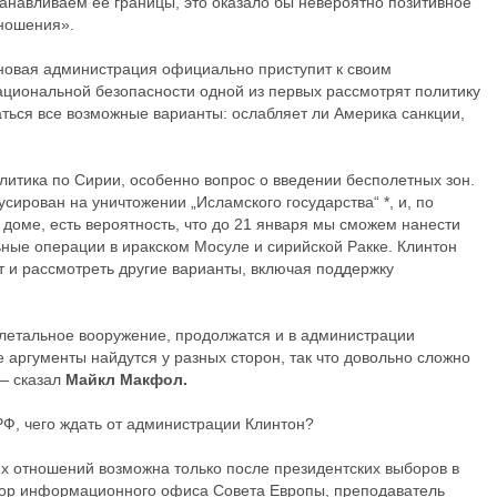
танавливаем ее границы, это оказало бы невероятно позитивное
тношения».
а новая администрация официально приступит к своим
ациональной безопасности одной из первых рассмотрят политику
аться все возможные варианты: ослабляет ли Америка санкции,
литика по Сирии, особенно вопрос о введении бесполетных зон.
ирован на уничтожении „Исламского государства“ *, и, по
доме, есть вероятность, что до 21 января мы сможем нанести
ьные операции в иракском Мосуле и сирийской Ракке. Клинтон
т и рассмотреть другие варианты, включая поддержку
 летальное вооружение, продолжатся и в администрации
 аргументы найдутся у разных сторон, так что довольно сложно
— сказал
Майкл Макфол.
Ф, чего ждать от администрации Клинтон?
х отношений возможна только после президентских выборов в
ктор информационного офиса Совета Европы, преподаватель