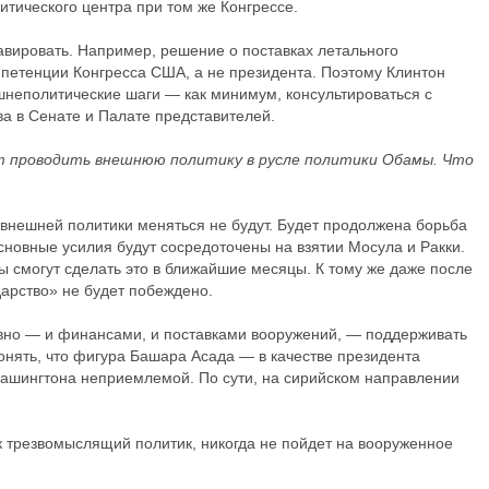
тического центра при том же Конгрессе.
авировать. Например, решение о поставках летального
мпетенции Конгресса США, а не президента. Поэтому Клинтон
ешнеполитические шаги — как минимум, консультироваться с
а в Сенате и Палате представителей.
ет проводить внешнюю политику в русле политики Обамы. Что
 внешней политики меняться не будут. Будет продолжена борьба
сновные усилия будут сосредоточены на взятии Мосула и Ракки.
ы смогут сделать это в ближайшие месяцы. К тому же даже после
дарство» не будет побеждено.
вно — и финансами, и поставками вооружений, — поддерживать
онять, что фигура Башара Асада — в качестве президента
ашингтона неприемлемой. По сути, на сирийском направлении
к трезвомыслящий политик, никогда не пойдет на вооруженное