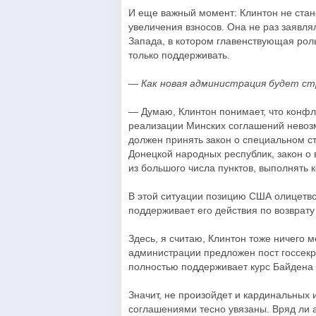
И еще важный момент: Клинтон не стан
увеличения взносов. Она не раз заявля
Запада, в котором главенствующая рол
только поддерживать.
— Как новая администрация будет с
— Думаю, Клинтон понимает, что конфли
реализации Минских соглашений невоз
должен принять закон о специальном с
Донецкой народных республик, закон о 
из большого числа пунктов, выполнять 
В этой ситуации позицию США олицетво
поддерживает его действия по возврат
Здесь, я считаю, Клинтон тоже ничего м
администрации предложен пост госсекре
полностью поддерживает курс Байдена 
Значит, не произойдет и кардинальных
соглашениями тесно увязаны. Вряд ли 