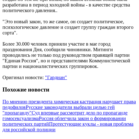
разработана в период холодной войны - в качестве средства
политического давления..
"Это новый закон, то же самое, он создает политическое,
психологическое давление и создает группу граждан второго
сорта".
Более 30.000 человек приняли участие в мае город
празднования Дня, сообщили чиновники. Митинги
проводились не только под руководством правящей партии
"Единая Россия", но и представителями Коммунистической
партии и националистических группировок.
Оригинал новости:
"Гардиан"
Похожие новости
По мнению президента химическая кастрация нарушает права
педофилов
Русские законодатели выбрали целью гей
"пропаганду"
Суд впервые рассмотрит дело по пропаганде
гомосексуализма
Россия облегчила закон о формировании
политических партий
Протестующие куклы - новая проблема
для российской полиции