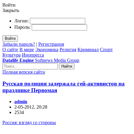
Войти
Закрыть
Логин:
Пароль:
Войти
Забыли пароль?
|
Регистрация
О сайте
В мире
Экономика
Религия
Криминал
Спорт
Культура
Инопресса
Datalife Engine
Softnews Media Group
Найти
Полная версия сайта
Русская полиция задержала гей-активистов на
празднике Первомая
admin
2-05-2012, 20:28
2534
Россия: взгляд со стороны