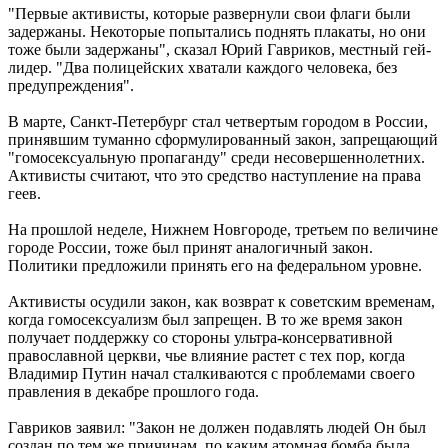
"Первые активисты, которые развернули свои флаги были
задержаны. Некоторые попытались поднять плакаты, но они
тоже были задержаны", сказал Юрий Гавриков, местный гей-
лидер. "Два полицейских хватали каждого человека, без
предупреждения".
В марте, Санкт-Петербург стал четвертым городом в России,
принявшим туманно сформулированный закон, запрещающий
"гомосексуальную пропаганду" среди несовершеннолетних.
Активисты считают, что это средство наступление на права
геев.
На прошлой неделе, Нижнем Новгороде, третьем по величине
городе России, тоже был принят аналогичный закон.
Политики предложили принять его на федеральном уровне.
Активисты осудили закон, как возврат к советским временам,
когда гомосексуализм был запрещен. В то же время закон
получает поддержку со стороны ультра-консервативной
православной церкви, чье влияние растет с тех пор, когда
Владимир Путин начал сталкиваются с проблемами своего
правления в декабре прошлого года.
Гавриков заявил: "Закон не должен подавлять людей Он был
создан по тем же причинам, по каким атомная бомба была