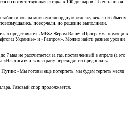
ся и соответствующая скидка в 100 долларов. То есть новая
да заблокировала многомиллиардную «сделку века» по обмену
 повозмущались, поворчали, но решение выполнили.
к сделал представитель МВФ Жером Ваше: «Программа помощи в
«Нафтогаз Украины» и «Газпром». Можно найти разные уровни
7 мая не рассчитается за газ, поставленный в апреле (а это
ца «Нафтогаз» и всю страну переводят на предоплату.
 Путин: «Мы готовы еще потерпеть, мы будем терпеть месяц.
ллара. Газовый спор продолжается.