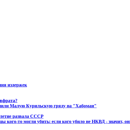
ния издержек
Евфрата?
енили Малую Курильскую гряду на "Хабомаи"
летие развала СССР
ы кого-то могли убить: если кого убило не НКВД - значит, о