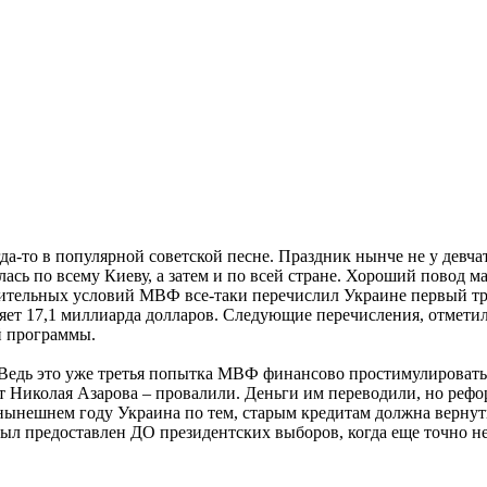
огда-то в популярной советской песне. Праздник нынче не у девч
лась по всему Киеву, а затем и по всей стране. Хороший повод 
рительных условий МВФ все-таки перечислил Украине первый тр
яет 17,1 миллиарда долларов. Следующие перечисления, отметил
й программы.
 Ведь это уже третья попытка МВФ финансово простимулироват
 Николая Азарова – провалили. Деньги им переводили, но реформ
нынешнем году Украина по тем, старым кредитам должна вернут
был предоставлен ДО президентских выборов, когда еще точно не