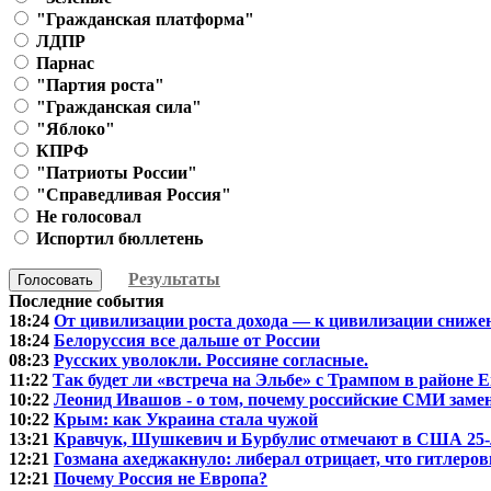
"Гражданская платформа"
ЛДПР
Парнас
"Партия роста"
"Гражданская сила"
"Яблоко"
КПРФ
"Патриоты России"
"Справедливая Россия"
Не голосовал
Испортил бюллетень
Результаты
Голосовать
Последние события
18:24
От цивилизации роста дохода — к цивилизации сниже
18:24
Белоруссия все дальше от России
08:23
Русских уволокли. Россияне согласные.
11:22
Так будет ли «встреча на Эльбе» с Трампом в районе 
10:22
Леонид Ивашов - о том, почему российские СМИ зам
10:22
Крым: как Украина стала чужой
13:21
Кравчук, Шушкевич и Бурбулис отмечают в США 25-
12:21
Гозмана ахеджакнуло: либерал отрицает, что гитлеровц
12:21
Почему Россия не Европа?