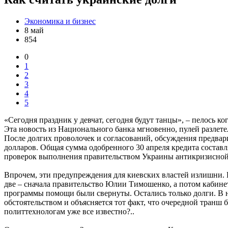
Экономика и бизнес
8 май
854
0
1
2
3
4
5
«Сегодня праздник у девчат, сегодня будут танцы», – пелось к
Эта новость из Национального банка мгновенно, пулей разлете
После долгих проволочек и согласований, обсуждения предва
долларов. Общая сумма одобренного 30 апреля кредита составл
проверок выполнения правительством Украины антикризисно
Впрочем, эти предупреждения для киевских властей излишни.
две – сначала правительство Юлии Тимошенко, а потом кабинет
программы помощи были свернуты. Остались только долги. В 
обстоятельством и объясняется тот факт, что очередной транш 
политтехнологам уже все известно?..