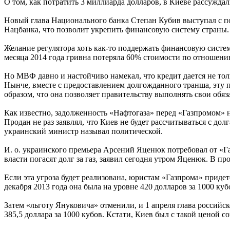
О том, как потратить 3 миллиарда долларов, в Киеве рассужда
Новый глава Национального банка Степан Кубив выступал с по
Нацбанка, что позволит укрепить финансовую систему страны
Желание регулятора хоть как-то поддержать финансовую систем
месяца 2014 года гривна потеряла 60% стоимости по отношен
Но МВФ давно и настойчиво намекал, что кредит дается не тол
Нынче, вместе с предоставлением долгожданного транша, эту
образом, что она позволяет правительству выполнять свои обяза
Как известно, задолженность «Нафтогаза» перед «Газпромом»
Продан не раз заявлял, что Киев не будет рассчитываться с до
украинский министр называл политической.
И. о. украинского премьера Арсений Яценюк потребовал от «Газ
власти погасят долг за газ, заявил сегодня утром Яценюк. В п
Если эта угроза будет реализована, юристам «Газпрома» придет
декабря 2013 года она была на уровне 420 долларов за 1000 ку
Затем «льготу Януковича» отменили, и 1 апреля глава российск
385,5 доллара за 1000 кубов. Кстати, Киев был с такой ценой со