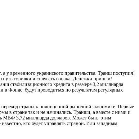
ат, а у временного украинского правительства. Транш поступил!
махнуть горилки и сплясать гопака. Денежки пришли!
анш стабилизационного кредита в размере 3,2 миллиарда
и в Фонде, будут проводиться по результатам регулярных
ь переход страны к полноценной рыночной экономике. Первые
ы в стране так и не начинались. Транши, а вместе с ними и
ь МВФ 3,72 миллиарда долларов. Может быть, этим
 известно, кто будет управлять страной. Или западным