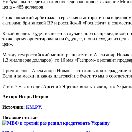
Но буквально через два дня последовало новое заявление Милле
цена – 485 долларов.
Стокгольмский арбитраж – серьезная и авторитетная в делово
активами британской ВР и российской «Роснефти» и совместно
Какой вердикт будет вынесен в случае спора о справедливой с
то же время ориентирована на будущее, и она исходит из цены
цен».
Между тем российский министр энергетики Александр Новак посл
1,3 миллиарда долларов), то 16 мая «Газпром» выставит предва
Причем слова Александра Новака – это лишь подтверждение тог
Если и за месяц никаких платежей не будет, то мы в соответст
И вот 7 мая позади. Арсений Яценюк вновь заявил, что Украина
Автор: Игорь Петров
Источник:
КМ.РУ
.
Похожие статьи: