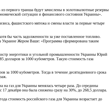
 из первого транша будут зачислены в золотовалютные резервы
кономической ситуации и финансового состояния Украины».
ризиса, фашистского мятежа и смены власти за первые четыре
отя бы часть задолженности за уже поставленное топливо.
на Украине Жером Ваше: «Программа сформирована таким
 министр энергетики и угольной промышленности Украины Юрий
85 долларов за 1000 кубометров. Такую стоимость газа
ов за 1000 кубометров. Тогда в течение десятидневного срока
раж.
на на газ для Украины менялась четыре раза. До середины
 17 декабря она была снижена сразу на 30%, до 268,5 доллара.
года стоимость российского газа для Украины возрастает до