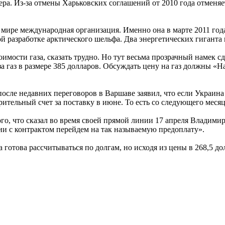
ра. Из-за отмены Харьковских соглашений от 2010 года отменяет
м мире международная организация. Именно она в марте 2011 го
й разработке арктического шельфа. Два энергетических гиганта
тоимости газа, сказать трудно. Но тут весьма прозрачный наме
 за газ в размере 385 долларов. Обсуждать цену на газ должны 
е недавних переговоров в Варшаве заявил, что если Украина до 
рительный счет за поставку в июне. То есть со следующего меся
о, что сказал во время своей прямой линии 17 апреля Владимир
вии с контрактом перейдем на так называемую предоплату».
 готова рассчитываться по долгам, но исходя из цены в 268,5 до