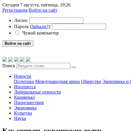
Сегодня 7 августа, пятница, 19:26
Регистрация
Войти на сайт
Логин:
Пароль (
Забыли?
):
Чужой компьютер
Войти на сайт
Поиск
Новости
Политика
Международная арена
Общество
Экономика и 
Инопресса
Либеральные ценности
Криминал
Происшествия
Экономика
Культура
Наука
Как считать украинские долги