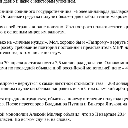
ли давно и даже с некоторым упоением.
зиции солидного государственника: «Более миллиарда долларов
. Остальные средства получит бюджет для стабилизации макроэ
у своей страны вполне понятно. Из-за острого политического к
ию к основным мировым валютам.
ько на «личные нужды». Мол, хорошо бы и «Газпрому» вернуть х
 просьбу-требование повторил постоянный представитель МВФ 
тельства, в том числе по газу».
 на 30 апреля достигла почти 3,5 миллиарда долларов. Однако
лгами по последней объявленной российской монополией цене – 4
прома» вернуться к самой льготной стоимости газа – 268 доллар
ротивном случае он обещал направить иск в Стокгольмский арбит
ся изрядно потрудиться, объясняя, почему в течение полугода це
бов. После переговоров Владимира Путина и Виктора Януковича с
ой монополии Алексей Миллер объявил, что во II квартале 2014 
гласен. Во всяком случае, на словах.