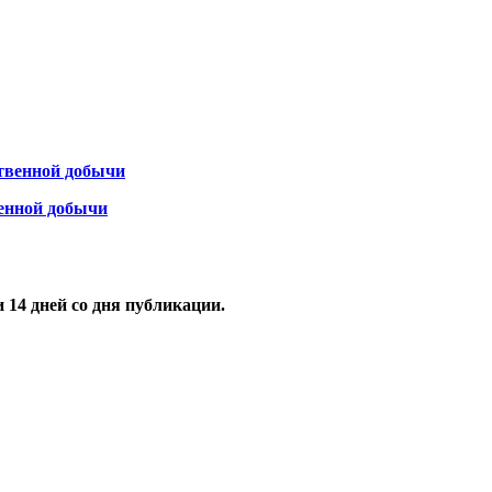
венной добычи
и
14
дней со дня публикации.