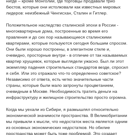
нигде – кроме Монголии, где торговцы продавали трио
бюстов, которые они истолковали как известных мировых
лидеров: неизбежный Чингисхан, Сталин и Гитлер.
Положительное наследство сталинской эпохи в России -
многоквартирные дома, построенные во время его
правления и до сих пор называющиеся сталинскими
квартирами, которые пользуются сегодня большим спросом.
Они были хорошо построены, в элегантном стиле и,
очевидно, просторные внутри - в отличие от так называемых
квартир хрущевок, которые выглядели ужасно. Был ли этот
экземпляр падения строительных стандартов везде, спросил
я себя. Или это отражало что-то определенно советское?
Независимо от ответа, есть четко значительные части
страны, которые были мало затронуты процветанием,
очевидным в Москве. Необходимость тратить деньги на
инфраструктуру и жилищное строительство просто огромна.
Когда мы уехали из Сибири, я размышлял относительно
экономической значимости пространства. В Великобритании
мы привыкли к мысли, что недостаток места является одним
из основных экономических недостатков. Но обилие
пространства может быть тоже проблемой. Это создает