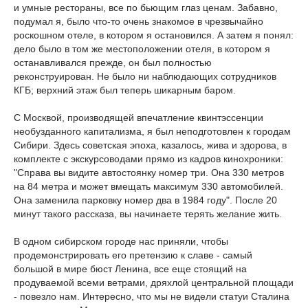
и умные рестораны, все по бьющим глаз ценам. Забавно,
подумал я, было что-то очень знакомое в чрезвычайно
роскошном отеле, в котором я остановился. А затем я понял:
дело было в том же местоположении отеля, в котором я
останавливался прежде, он был полностью
реконструирован. Не было ни наблюдающих сотрудников
КГБ; верхний этаж был теперь шикарным баром.
С Москвой, производящей впечатление квинтэссенции
необузданного капитализма, я был неподготовлен к городам
Сибири. Здесь советская эпоха, казалось, жива и здорова, в
комплекте с экскурсоводами прямо из кадров кинохроники:
"Справа вы видите автостоянку номер три. Она 330 метров
на 84 метра и может вмещать максимум 330 автомобилей.
Она заменила парковку номер два в 1984 году". После 20
минут такого рассказа, вы начинаете терять желание жить.
В одном сибирском городе нас приняли, чтобы
продемонстрировать его претензию к славе - самый
большой в мире бюст Ленина, все еще стоящий на
продуваемой всеми ветрами, дряхлой центральной площади
- повезло нам. Интересно, что мы не видели статуи Сталина