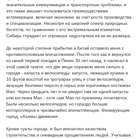
значительные коммуникации и транспортные проблемы, и
это также мешает пользоваться преимуществами
агломерации, включая экономию за счет роста производства
и специализации. Несмотря на широкий спектр природных
богатств, по сравнению с его экстремальным климатом,
Сибирь страдает от огромных недостатков из-за ее размера.
До некоторой степени прибытие в Китай оставило меня с
противоположным впечатлением. После того как я вернулся
из своей первой поездки в Пекин 30 лет назад, я написал в
этой самой газете, что две вещи поразили меня сильно в
городе - капуста и велосипеды: капуста, лежащая кучами в
10 футов высотой на тротуарах улиц и стаи велосипедов,
везущие безликих персон в серых или коричневых костюмах
Мао. Через тридцать лет я не увидел там ни одной капусты
или костюма Мао - хотя сам Мао по-прежнему почитается.
Были несколько велосипедов, но гораздо больше
мотороллеров и чрезвычайно впечатляющие, блокирующие
город, объемы движения.
Кроме суеты города, я был впечатлен качеством
строительства и очевидным процветанием людей. Учитывая,