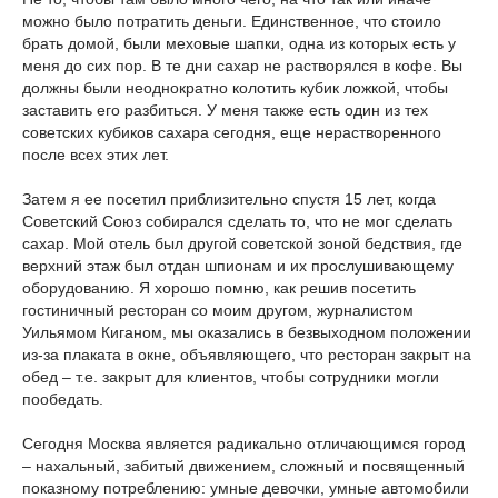
можно было потратить деньги. Единственное, что стоило
брать домой, были меховые шапки, одна из которых есть у
меня до сих пор. В те дни сахар не растворялся в кофе. Вы
должны были неоднократно колотить кубик ложкой, чтобы
заставить его разбиться. У меня также есть один из тех
советских кубиков сахара сегодня, еще нерастворенного
после всех этих лет.
Затем я ее посетил приблизительно спустя 15 лет, когда
Советский Союз собирался сделать то, что не мог сделать
сахар. Мой отель был другой советской зоной бедствия, где
верхний этаж был отдан шпионам и их прослушивающему
оборудованию. Я хорошо помню, как решив посетить
гостиничный ресторан со моим другом, журналистом
Уильямом Киганом, мы оказались в безвыходном положении
из-за плаката в окне, объявляющего, что ресторан закрыт на
обед – т.е. закрыт для клиентов, чтобы сотрудники могли
пообедать.
Сегодня Москва является радикально отличающимся город
– нахальный, забитый движением, сложный и посвященный
показному потреблению: умные девочки, умные автомобили