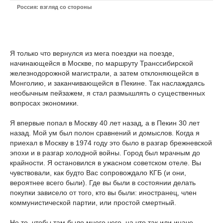
Россия: взгляд со стороны
Я только что вернулся из мега поездки на поезде,
начинающейся в Москве, по маршруту Транссибирской
железнодорожной магистрали, а затем отклоняющейся в
Монголию, и заканчивающейся в Пекине. Так наслаждаясь
необычным пейзажем, я стал размышлять о существенных
вопросах экономики.
Я впервые попал в Москву 40 лет назад, а в Пекин 30 лет
назад. Мой ум был полон сравнений и домыслов. Когда я
приехал в Москву в 1974 году это было в разгар брежневской
эпохи и в разгар холодной войны. Город был мрачным до
крайности. Я остановился в ужасном советском отеле. Вы
чувствовали, как будто Вас сопровождало КГБ (и они,
вероятнее всего были). Где вы были в состоянии делать
покупки зависело от того, кто вы были: иностранец, член
коммунистической партии, или простой смертный.
Не то, чтобы там было много чего, на что так или иначе