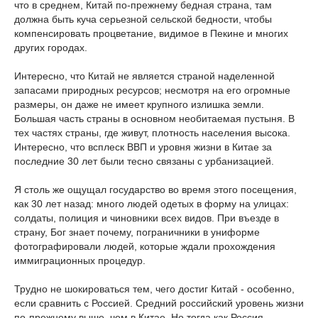
что в среднем, Китай по-прежнему бедная страна, там
должна быть куча серьезной сельской бедности, чтобы
компенсировать процветание, видимое в Пекине и многих
других городах.
Интересно, что Китай не является страной наделенной
запасами природных ресурсов; несмотря на его огромные
размеры, он даже не имеет крупного излишка земли.
Большая часть страны в основном необитаемая пустыня. В
тех частях страны, где живут, плотность населения высока.
Интересно, что всплеск ВВП и уровня жизни в Китае за
последние 30 лет были тесно связаны с урбанизацией.
Я столь же ощущал государство во время этого посещения,
как 30 лет назад: много людей одетых в форму на улицах:
солдаты, полиция и чиновники всех видов. При въезде в
страну, Бог знает почему, пограничники в униформе
фотографировали людей, которые ждали прохождения
иммиграционных процедур.
Трудно не шокироваться тем, чего достиг Китай - особенно,
если сравнить с Россией. Средний российский уровень жизни
по-прежнему выше, чем в Китае. Но тогда как Россия