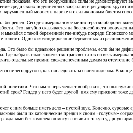
тика показала, что эти вооруженные силы не демонстрируют вы
анение среди своих подчинённых зоофилии и регулярно крутит 
о нарумяненный морпех в парике и с силиконовым бюстом способ
ыл бы решен. Сегодня американское министерство обороны выну
абости. Это пагубно сказывается на боеспособности вооруженн
и мыкайся с такой беременной где-нибудь посреди Японского мо
лете тошнит. Одно откомандирование беременных из расположени
ода. Это было бы идеальное решение проблемы, если бы не дефи
ы. Где набрать такое количество трансвеститов на весь америка
ачить отдельные премии свежеиспеченным дамам за отсутствие б
ется ничего другого, как последовать за своим лидером. В конце
ой политики. Что нам теперь мешает вообразить, что выслуживш
тий срок? Гендер у него будет другой, имя ему присвоят тоже 
очет с ним больше иметь дело – пустой звук. Конечно, суровые
неласковы были их католические предки к своим «голубым» согра
ражданами без комплексов могут составить такую ударную армию