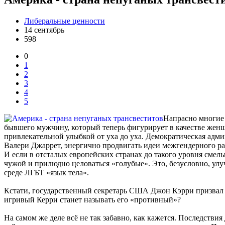
Либеральные ценности
14 сентябрь
598
0
1
2
3
4
5
Напрасно многие 
бывшего мужчину, который теперь фигурирует в качестве жен
привлекательной улыбкой от уха до уха. Демократическая адми
Валери Джаррет, энергично продвигать идеи межгендерного ра
И если в отсталых европейских странах до такого уровня смелы
чужой и прилюдно целоваться «голубые». Это, безусловно, ул
среде ЛГБТ «язык тела».
Кстати, государственный секретарь США Джон Кэрри призвал д
игривый Керри станет называть его «противный»?
На самом же деле всё не так забавно, как кажется. Последств