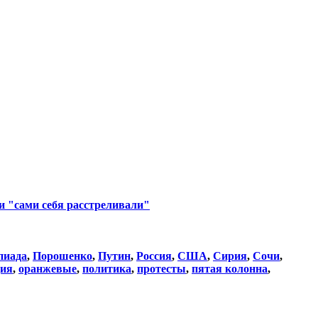
ни "сами себя расстреливали"
пиада
,
Порошенко
,
Путин
,
Россия
,
США
,
Сирия
,
Сочи
,
ция
,
оранжевые
,
политика
,
протесты
,
пятая колонна
,