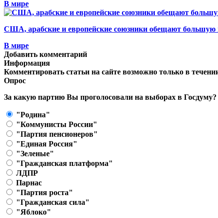
В мире
США, арабские и европейские союзники обещают большую
В мире
Добавить комментарий
Информация
Комментировать статьи на сайте возможно только в течени
Опрос
За какую партию Вы проголосовали на выборах в Госдуму?
"Родина"
"Коммунисты России"
"Партия пенсионеров"
"Единая Россия"
"Зеленые"
"Гражданская платформа"
ЛДПР
Парнас
"Партия роста"
"Гражданская сила"
"Яблоко"