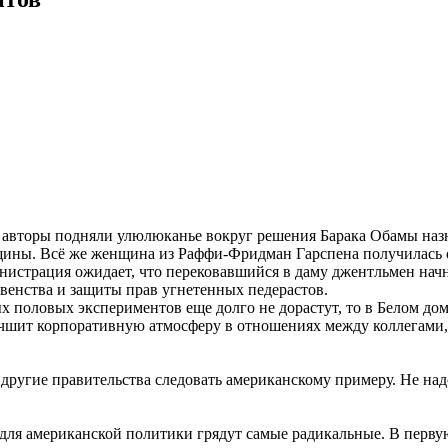
авторы подняли улюлюканье вокруг решения Барака Обамы назн
щины. Всё же женщина из Раффи-Фридман Гарспена получилась с
нистрация ожидает, что перековавшийся в даму джентльмен начн
венства и защиты прав угнетенных педерастов.
х половых экспериментов еще долго не дорастут, то в Белом доме
учшит корпоративную атмосферу в отношениях между коллегами,
ругие правительства следовать американскому примеру. Не надо
ия для американской политики грядут самые радикальные. В перв