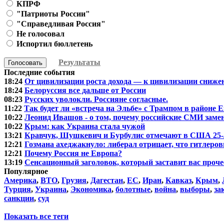
КПРФ
"Патриоты России"
"Справедливая Россия"
Не голосовал
Испортил бюллетень
Результаты
Голосовать
Последние события
18:24
От цивилизации роста дохода — к цивилизации сниже
18:24
Белоруссия все дальше от России
08:23
Русских уволокли. Россияне согласные.
11:22
Так будет ли «встреча на Эльбе» с Трампом в районе 
10:22
Леонид Ивашов - о том, почему российские СМИ зам
10:22
Крым: как Украина стала чужой
13:21
Кравчук, Шушкевич и Бурбулис отмечают в США 25-
12:21
Гозмана ахеджакнуло: либерал отрицает, что гитлеровц
12:21
Почему Россия не Европа?
13:19
Сенсационный заголовок, который заставит вас проче
Популярное
Америка
,
ВТО
,
Грузия
,
Дагестан
,
ЕС
,
Иран
,
Кавказ
,
Крым
,
Турция
,
Украина
,
Экономика
,
болотные
,
война
,
выборы
,
за
санкции
,
суд
Показать все теги