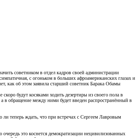
ачить советником в отдел кадров своей администрации
импатичная, с огоньком в больших афроамериканских глазах и
ет, как об этом заявила старший советник Барака Обамы
 скоро будут косяками ходить дезертиры из своего пола в
 а в обращение между ними будет введен распространённый в
 ли теперь ждать, что при встречах с Сергеем Лавровым
ую очередь это коснется демократизации нецивилизованных