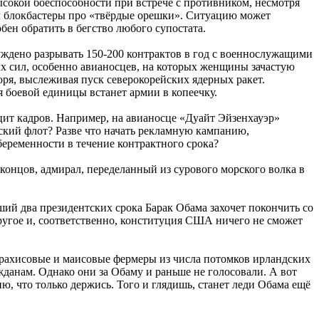
сокой боеспособности при встрече с противником, несмотря
им блокбастеры про «твёрдые орешки». Ситуацию может
ен обратить в бегство любого супостата.
ждено разрывать 150-200 контрактов в год с военнослужащими
ых сил, особенно авианосцев, на которых женщины зачастую
ря, выслеживая пуск северокорейских ядерных ракет.
я боевой единицы встанет армии в копеечку.
цит кадров. Например, на авианосце «Дуайт Эйзенхауэр»
нский флот? Разве что начать рекламную кампанию,
еременности в течение контрактного срока?
 концов, адмирал, переделанный из сурового морского волка в
ий два президентских срока Барак Обама захочет покончить со
другое и, соответственно, конституция США ничего не сможет
 арахисовые и маисовые фермеры из числа потомков ирландских
жданам. Однако они за Обаму и раньше не голосовали. А вот
, что только держись. Того и глядишь, станет леди Обама ещё