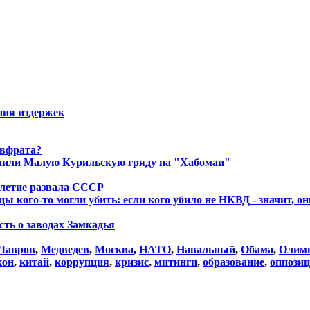
ния издержек
Евфрата?
енили Малую Курильскую гряду на "Хабомаи"
летие развала СССР
ы кого-то могли убить: если кого убило не НКВД - значит, о
сть о заводах Замкадья
Лавров
,
Медведев
,
Москва
,
НАТО
,
Навальный
,
Обама
,
Олим
кон
,
китай
,
коррупция
,
кризис
,
митинги
,
образование
,
оппози