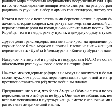
районов мира с помощью американских вооруженных сил. Прак
на то, что командование поощрительно смотрит на распростр
радикально улучшить набор в армию трансгендеров, потому чт
Кстати и вопрос с нежелательными беременностями в армии б
дамами, которые вопреки контракту пали жертвами женской сл
играют важные роли на командно-вычислительных постах. Вот 
Корейцы, того и гляди, ракету пустят, а дежурную даму в туа
Другое дело трансгендеры, поставившие крест на продлении р
служит более 6 тыс. моряков и почти 1 тысяча из них – женщин
переименовать «Дуайта Ейзенхаура» в «Кончиту Вурст» и назн
Наверное, к этому всё и придёт, и государствам НАТО не остан
обаятельную русалку – новое слово в истории флота.
Начатые межгендерные реформы не могут не коснуться и больш
своим мужским прошлым, перелицеваться в леди и пойти на тре
противопоставить его (её) честолюбивым планам.
Предположение о том, что белая Америка Обамой сыта и не зах
переселенцев его избирать не будут. Они еще не забыли, как 
веселые мексиканцы и пуэрто-риканцы вместе с чернокожими г
раз во главе американской нации.