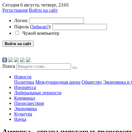
Сегодня 6 августа, четверг, 23:01
Регистрация
Войти на сайт
Логин:
Пароль (
Забыли?
):
Чужой компьютер
Войти на сайт
Поиск
Новости
Политика
Международная арена
Общество
Экономика и 
Инопресса
Либеральные ценности
Криминал
Происшествия
Экономика
Культура
Наука
Америка - страна непуганых трансвест