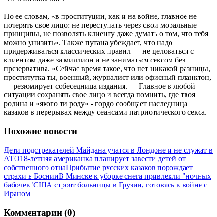
По ее словам, «в проституции, как и на войне, главное не
потерять свое лицо: не переступать через свои моральные
принципы, не позволять клиенту даже думать о том, что тебя
можно унизить». Также путана убеждает, что надо
придерживаться классических правил — не целоваться с
клиентом даже за миллион и не заниматься сексом без
презерватива. «Сейчас время такое, что нет никакой разницы,
проститутка ты, военный, журналист или офисный планктон,
— резюмирует собеседница издания. — Главное в любой
ситуации сохранять свое лицо и всегда помнить, где твоя
родина и «якого ти роду» - гордо сообщает наследница
казаков в перерывах между сеансами патриотического секса.
Похожие новости
Дети подстрекателей Майдана учатся в Лондоне и не служат в
АТО
18-летняя американка планирует завести детей от
собственного отца
Прибытие русских казаков порождает
страхи в Боснии
В Минске к уборке снега привлекли "ночных
бабочек"
США строят больницы в Грузии, готовясь к войне с
Ираном
Комментарии (0)