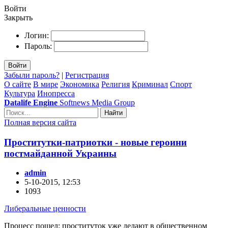
Войти
Закрыть
Логин:
Пароль:
Войти
Забыли пароль?
|
Регистрация
О сайте
В мире
Экономика
Религия
Криминал
Спорт
Культура
Инопресса
Datalife Engine
Softnews Media Group
Найти
Полная версия сайта
Проститутки-патриотки - новые героини
постмайданной Украины
admin
5-10-2015, 12:53
1093
Либеральные ценности
Процесс пошел: проституток уже делают в общественном