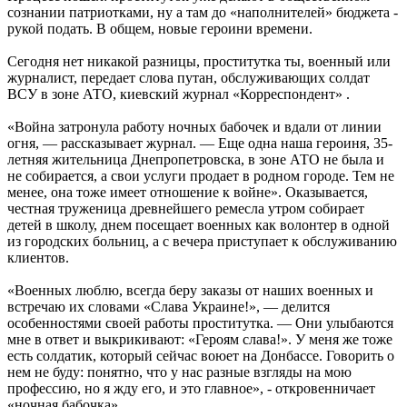
сознании патриотками, ну а там до «наполнителей» бюджета -
рукой подать. В общем, новые героини времени.
Сегодня нет никакой разницы, проститутка ты, военный или
журналист, передает слова путан, обслуживающих солдат
ВСУ в зоне АТО, киевский журнал «Корреспондент» .
«Война затронула работу ночных бабочек и вдали от линии
огня, — рассказывает журнал. — Еще одна наша героиня, 35-
летняя жительница Днепропетровска, в зоне АТО не была и
не собирается, а свои услуги продает в родном городе. Тем не
менее, она тоже имеет отношение к войне». Оказывается,
честная труженица древнейшего ремесла утром собирает
детей в школу, днем посещает военных как волонтер в одной
из городских больниц, а с вечера приступает к обслуживанию
клиентов.
«Военных люблю, всегда беру заказы от наших военных и
встречаю их словами «Слава Украине!», — делится
особенностями своей работы проститутка. — Они улыбаются
мне в ответ и выкрикивают: «Героям слава!». У меня же тоже
есть солдатик, который сейчас воюет на Донбассе. Говорить о
нем не буду: понятно, что у нас разные взгляды на мою
профессию, но я жду его, и это главное», - откровенничает
«ночная бабочка».