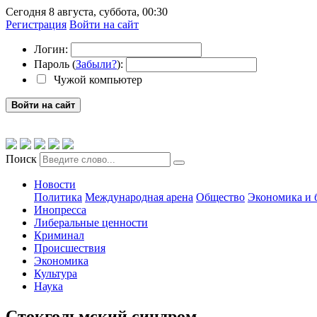
Сегодня 8 августа, суббота, 00:30
Регистрация
Войти на сайт
Логин:
Пароль (
Забыли?
):
Чужой компьютер
Войти на сайт
Поиск
Новости
Политика
Международная арена
Общество
Экономика и 
Инопресса
Либеральные ценности
Криминал
Происшествия
Экономика
Культура
Наука
Стокгольмский синдром