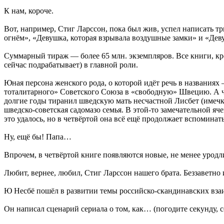
К нам, короче.
Вот, например, Стиг Ларссон, пока был жив, успел написать т
огнём», «Девушка, которая взрывала воздушные замки» и «Девуш
Суммарный тираж — более 65 млн. экземпляров. Все книги, кр
сейчас подрабатывает) в главной роли.
Юная персона женского рода, о которой идёт речь в названиях
тоталитарного» Советского Союза в «свободную» Швецию. А что
долгие годы тиранил шведскую мать несчастной Лисбет (имечко г
шведско-советская садомазо семья. В этой-то замечательной яч
это удалось, но в четвёртой она всё ещё продолжает вспоминать
Ну, ещё бы! Папа…
Впрочем, в четвёртой книге появляются новые, не менее уродл
Любит, вернее, любил, Стиг Ларссон нашего брата. Беззаветно 
Ю Несбё пошёл в развитии темы российско-скандинавских взаи
Он написал сценарий сериала о том, как… (погодите секунду, 