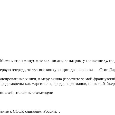
Может, это и минус мне как писателю-патриоту-почвеннику, но 
 первую очередь, то тут вне конкуренции два человека — Стиг Л
нсированные книги, в меру экшна (простите за мой французский
едставлены как маргиналы, вроде, наркоманов, панков, байкеров,
книжкой, то очень рекомендую.
ошение к СССР, славянам, России…