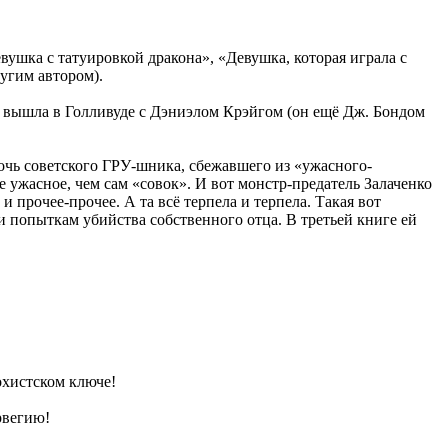
ушка с татуировкой дракона», «Девушка, которая играла с
ругим автором).
е вышла в Голливуде с Дэниэлом Крэйгом (он ещё Дж. Бондом
дочь советского ГРУ-шника, сбежавшего из «ужасного-
 ужасное, чем сам «совок». И вот монстр-предатель Залаченко
 прочее-прочее. А та всё терпела и терпела. Такая вот
и попыткам убийства собственного отца. В третьей книге ей
охистском ключе!
рвегию!