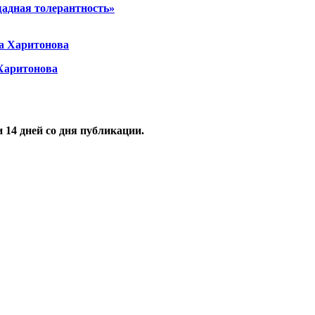
щадная толерантность»
 Харитонова
и
14
дней со дня публикации.