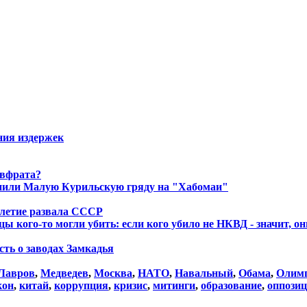
ния издержек
Евфрата?
енили Малую Курильскую гряду на "Хабомаи"
летие развала СССР
ы кого-то могли убить: если кого убило не НКВД - значит, о
сть о заводах Замкадья
Лавров
,
Медведев
,
Москва
,
НАТО
,
Навальный
,
Обама
,
Олим
кон
,
китай
,
коррупция
,
кризис
,
митинги
,
образование
,
оппози