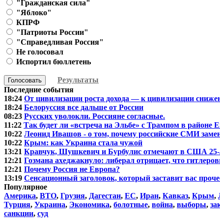
"Гражданская сила"
"Яблоко"
КПРФ
"Патриоты России"
"Справедливая Россия"
Не голосовал
Испортил бюллетень
Результаты
Голосовать
Последние события
18:24
От цивилизации роста дохода — к цивилизации сниже
18:24
Белоруссия все дальше от России
08:23
Русских уволокли. Россияне согласные.
11:22
Так будет ли «встреча на Эльбе» с Трампом в районе 
10:22
Леонид Ивашов - о том, почему российские СМИ зам
10:22
Крым: как Украина стала чужой
13:21
Кравчук, Шушкевич и Бурбулис отмечают в США 25-
12:21
Гозмана ахеджакнуло: либерал отрицает, что гитлеровц
12:21
Почему Россия не Европа?
13:19
Сенсационный заголовок, который заставит вас проче
Популярное
Америка
,
ВТО
,
Грузия
,
Дагестан
,
ЕС
,
Иран
,
Кавказ
,
Крым
,
Турция
,
Украина
,
Экономика
,
болотные
,
война
,
выборы
,
за
санкции
,
суд