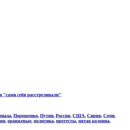
ни "сами себя расстреливали"
пиада
,
Порошенко
,
Путин
,
Россия
,
США
,
Сирия
,
Сочи
,
ция
,
оранжевые
,
политика
,
протесты
,
пятая колонна
,