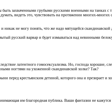
вы быть захваченными грубыми русскими военными на танках с
думать, видеть это, чувствовать на протяжении многих-многих с
 и никак не могу понять, что же надо мятущейся скандинавской
 немытый русский варвар и будет измываться над невинными бел
едствие латентного гомосексуализма. Но, господа хорошие, след
енными ногтями на ухоженной скандинавской холке? Так?
ни перед крестьянским детиной, которого она и презирает и хоч
 внимающая им благородная публика. Ваши фантазии не кажутся