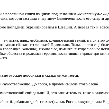
ри с половиной книги из цикла под названием «Миллениум»: «Дев
ка, которая застряла в паутине» (закончена после его смерти д
оме последней, экранизированы в Швеции. А первая так и вовс
 — аутистка, панк, лесбиянка, компьютерный гений, и при этом 
 могло сбежать из «совка»? Правильно. Только нечто ещё более
оворящее, конечно), избивал её, изменял, вытирал об неё ноги и
ейке общества и родилась героиня, посвятившая первые три книг
 его.
ивые русские персонажи и сказка не кончается.
и самоотверженно. До гроба, в прямом смысле этого слова.
моотношений ещё дальше. И, что занимательно, тоже в садомаз
сейчас барабанная дробь стихнет)… как Россия оккупировала Но