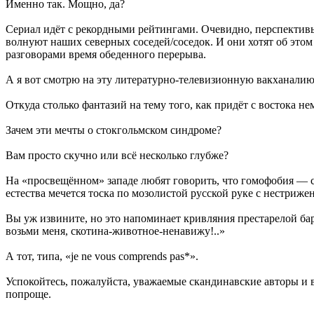
Именно так. Мощно, да?
Сериал идёт с рекордными рейтингами. Очевидно, перспекти
волнуют наших северных соседей/соседок. И они хотят об этом 
разговорами время обеденного перерыва.
А я вот смотрю на эту литературно-телевизионную вакханалию
Откуда столько фантазий на тему того, как придёт с востока
Зачем эти мечты о стокгольмском синдроме?
Вам просто скучно или всё несколько глубже?
На «просвещённом» западе любят говорить, что гомофобия — сл
естества мечется тоска по мозолистой русской руке с нестриж
Вы уж извините, но это напоминает кривляния престарелой бары
возьми меня, скотина-животное-ненавижу!..»
А тот, типа, «je ne vous comprends pas*».
Успокойтесь, пожалуйста, уважаемые скандинавские авторы и
попроще.