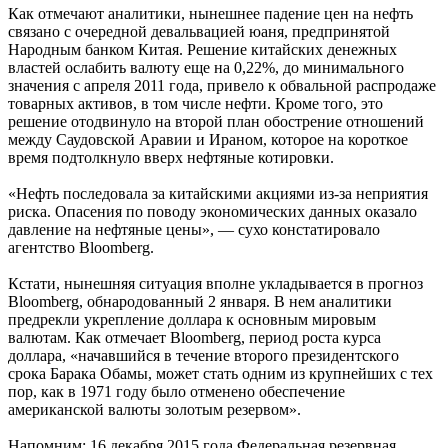
Как отмечают аналитики, нынешнее падение цен на нефть
связано с очередной девальвацией юаня, предпринятой
Народным банком Китая. Решение китайских денежных
властей ослабить валюту еще на 0,22%, до минимального
значения с апреля 2011 года, привело к обвальной распродаже
товарных активов, в том числе нефти. Кроме того, это
решение отодвинуло на второй план обострение отношений
между Саудовской Аравии и Ираном, которое на короткое
время подтолкнуло вверх нефтяные котировки.
«Нефть последовала за китайскими акциями из-за неприятия
риска. Опасения по поводу экономических данных оказало
давление на нефтяные цены», — сухо констатировало
агентство Bloomberg.
Кстати, нынешняя ситуация вполне укладывается в прогноз
Bloomberg, обнародованный 2 января. В нем аналитики
предрекли укрепление доллара к основным мировым
валютам. Как отмечает Bloomberg, период роста курса
доллара, «начавшийся в течение второго президентского
срока Барака Обамы, может стать одним из крупнейших с тех
пор, как в 1971 году было отменено обеспечение
американской валюты золотым резервом».
Напомним: 16 декабря 2015 года Федеральная резервная