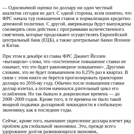
— Однозначной оценки по доллару ни один честный
аналитик сегодня не даст. С одной стороны, всем понятно, что
ФРС начала тур повышения ставок и нормализации кредитно-
денежной политики. С другой, американцы будут вынуждены
соизмерять свои действия с программами количественного
смягчения, которые продолжают осуществлять Европейский
центральный банк (ЕЦБ), а также центральные банки Японии
и Китая.
При этом в декабре из главы ФРС Джанет Йеллен
«вытащили» слова, что «постепенное повышение ставки не
означает, что это будет равномерное повышение». Другими
словами, это не будет повышением по 0,25% раз в квартал. В
связи с этим никто не берется прогнозировать траекторию
доллара по 2016-му году. Обычно после повышения ставки
доллар взлетал, а потом начинался длительный цикл его
ослабления. Но так бывало в докризисные времена — до
2008−2009 годов. Кроме того, в те времена не было такой
мощной подкачки долларовой ликвидности в глобальную
экономику, как в последние годы.
Сейчас, кроме того, нынешнее укрепление доллара влечет ряд
проблем для глобальной экономики. Это, прежде всего
удорожание долгов развивающихся экономик,