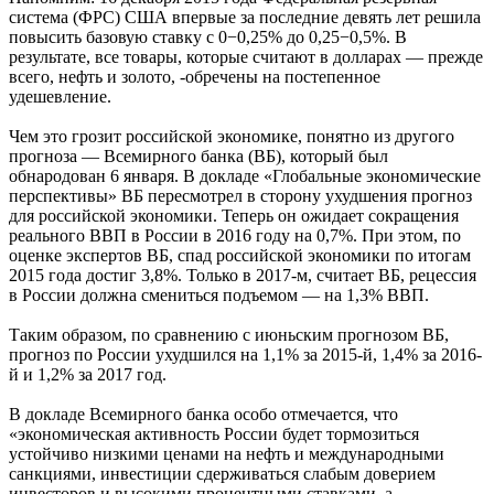
система (ФРС) США впервые за последние девять лет решила
повысить базовую ставку с 0−0,25% до 0,25−0,5%. В
результате, все товары, которые считают в долларах — прежде
всего, нефть и золото, -обречены на постепенное
удешевление.
Чем это грозит российской экономике, понятно из другого
прогноза — Всемирного банка (ВБ), который был
обнародован 6 января. В докладе «Глобальные экономические
перспективы» ВБ пересмотрел в сторону ухудшения прогноз
для российской экономики. Теперь он ожидает сокращения
реального ВВП в России в 2016 году на 0,7%. При этом, по
оценке экспертов ВБ, спад российской экономики по итогам
2015 года достиг 3,8%. Только в 2017-м, считает ВБ, рецессия
в России должна смениться подъемом — на 1,3% ВВП.
Таким образом, по сравнению с июньским прогнозом ВБ,
прогноз по России ухудшился на 1,1% за 2015-й, 1,4% за 2016-
й и 1,2% за 2017 год.
В докладе Всемирного банка особо отмечается, что
«экономическая активность России будет тормозиться
устойчиво низкими ценами на нефть и международными
санкциями, инвестиции сдерживаться слабым доверием
инвесторов и высокими процентными ставками, а