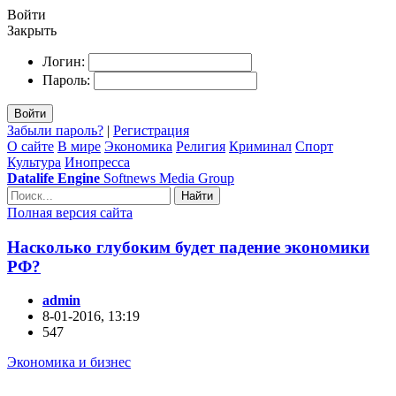
Войти
Закрыть
Логин:
Пароль:
Войти
Забыли пароль?
|
Регистрация
О сайте
В мире
Экономика
Религия
Криминал
Спорт
Культура
Инопресса
Datalife Engine
Softnews Media Group
Найти
Полная версия сайта
Насколько глубоким будет падение экономики
РФ?
admin
8-01-2016, 13:19
547
Экономика и бизнес