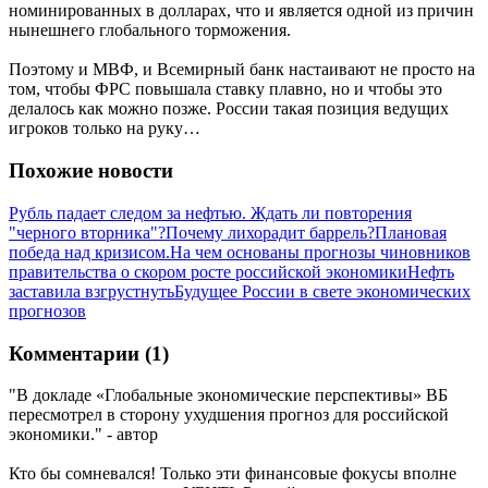
номинированных в долларах, что и является одной из причин
нынешнего глобального торможения.
Поэтому и МВФ, и Всемирный банк настаивают не просто на
том, чтобы ФРС повышала ставку плавно, но и чтобы это
делалось как можно позже. России такая позиция ведущих
игроков только на руку…
Похожие новости
Рубль падает следом за нефтью. Ждать ли повторения
"черного вторника"?
Почему лихорадит баррель?
Плановая
победа над кризисом.На чем основаны прогнозы чиновников
правительства о скором росте российской экономики
Нефть
заставила взгрустнуть
Будущее России в свете экономических
прогнозов
Комментарии (1)
"В докладе «Глобальные экономические перспективы» ВБ
пересмотрел в сторону ухудшения прогноз для российской
экономики." - автор
Кто бы сомневался! Только эти финансовые фокусы вполне