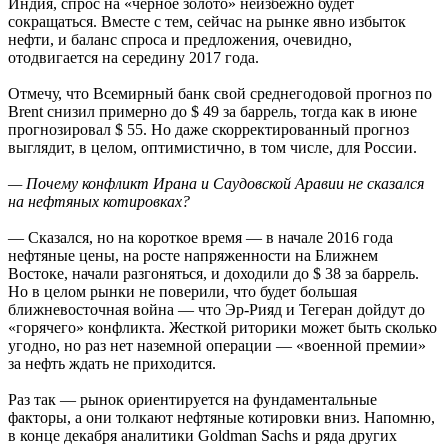
Индия, спрос на «черное золото» неизбежно будет
сокращаться. Вместе с тем, сейчас на рынке явно избыток
нефти, и баланс спроса и предложения, очевидно,
отодвигается на середину 2017 года.
Отмечу, что Всемирный банк свой среднегодовой прогноз по
Brent снизил примерно до $ 49 за баррель, тогда как в июне
прогнозировал $ 55. Но даже скорректированный прогноз
выглядит, в целом, оптимистично, в том числе, для России.
— Почему конфликт Ирана и Саудовской Аравии не сказался
на нефтяных котировках?
— Сказался, но на короткое время — в начале 2016 года
нефтяные цены, на росте напряженности на Ближнем
Востоке, начали разгоняться, и доходили до $ 38 за баррель.
Но в целом рынки не поверили, что будет большая
ближневосточная война — что Эр-Рияд и Тегеран дойдут до
«горячего» конфликта. Жесткой риторики может быть сколько
угодно, но раз нет наземной операции — «военной премии»
за нефть ждать не приходится.
Раз так — рынок ориентируется на фундаментальные
факторы, а они толкают нефтяные котировки вниз. Напомню,
в конце декабря аналитики Goldman Sachs и ряда других