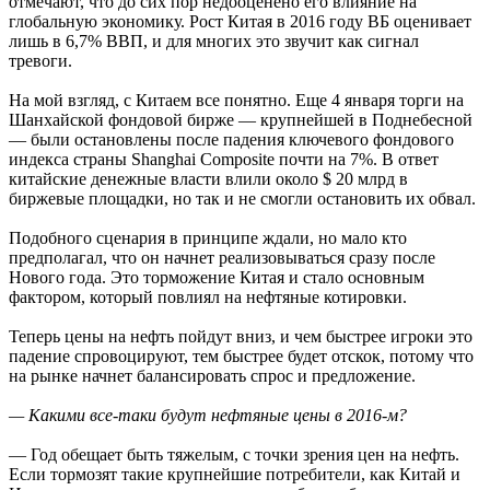
отмечают, что до сих пор недооценено его влияние на
глобальную экономику. Рост Китая в 2016 году ВБ оценивает
лишь в 6,7% ВВП, и для многих это звучит как сигнал
тревоги.
На мой взгляд, с Китаем все понятно. Еще 4 января торги на
Шанхайской фондовой бирже — крупнейшей в Поднебесной
— были остановлены после падения ключевого фондового
индекса страны Shanghai Composite почти на 7%. В ответ
китайские денежные власти влили около $ 20 млрд в
биржевые площадки, но так и не смогли остановить их обвал.
Подобного сценария в принципе ждали, но мало кто
предполагал, что он начнет реализовываться сразу после
Нового года. Это торможение Китая и стало основным
фактором, который повлиял на нефтяные котировки.
Теперь цены на нефть пойдут вниз, и чем быстрее игроки это
падение спровоцируют, тем быстрее будет отскок, потому что
на рынке начнет балансировать спрос и предложение.
— Какими все-таки будут нефтяные цены в 2016-м?
— Год обещает быть тяжелым, с точки зрения цен на нефть.
Если тормозят такие крупнейшие потребители, как Китай и