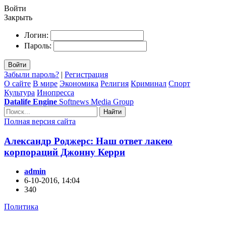
Войти
Закрыть
Логин:
Пароль:
Войти
Забыли пароль?
|
Регистрация
О сайте
В мире
Экономика
Религия
Криминал
Спорт
Культура
Инопресса
Datalife Engine
Softnews Media Group
Найти
Полная версия сайта
Александр Роджерс: Наш ответ лакею
корпораций Джонну Керри
admin
6-10-2016, 14:04
340
Политика