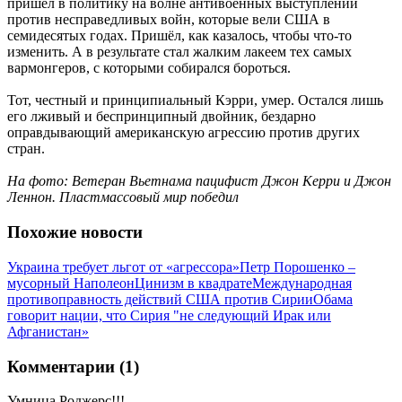
пришёл в политику на волне антивоенных выступлений
против несправедливых войн, которые вели США в
семидесятых годах. Пришёл, как казалось, чтобы что-то
изменить. А в результате стал жалким лакеем тех самых
вармонгеров, с которыми собирался бороться.
Тот, честный и принципиальный Кэрри, умер. Остался лишь
его лживый и беспринципный двойник, бездарно
оправдывающий американскую агрессию против других
стран.
На фото: Ветеран Вьетнама пацифист Джон Керри и Джон
Леннон. Пластмассовый мир победил
Похожие новости
Украина требует льгот от «агрессора»
Петр Порошенко –
мусорный Наполеон
Цинизм в квадрате
Международная
противоправность действий США против Сирии
Обама
говорит нации, что Сирия "не следующий Ирак или
Афганистан»
Комментарии (1)
Умница Роджерс!!!