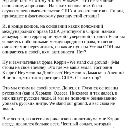
Афганистан? «Потому что мы можем» – это не законное
основание, а произвол. На каких основаниях было
осуществлено вмешательство США и их сателлитов в Ливии,
приведшее к фактическому распаду этой страны?
И, в конце концов, на основании каких положений
международного права США действуют в Сирии, нанося
авиаудары по территории чужой суверенной страны? Если вы
являетесь поборниками международного права, то легко
сможете мне перечислить, на какие пункты Устава ООН вы
опираетесь в своей, кхм, активности. Нет?
Ну и замечательная фраза Кэрри «We stand our ground» (Мы
стоим на своей земле). Это где же ваша земля, господин
Кэрри? Неужели на Донбассе? Неужели в Дамаске и Алеппо?
Я не знал, что это территория США. С каких пор?
Это мы стоим на своей земле. Донецк и Луганск основаны
русскими (как и Харьков, Одесса, Николаев и так далее), в
них живут русские люди. И мы не позволим безнаказанно
убивать русских нигде. We stand our ground, а вас сюда не
звали.
Вот честно, из всего американского политикума мне Кэрри
всегда нравился больше всех. Честный солдат, который