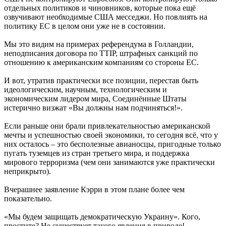
отдельных политиков и чиновников, которые пока ещё
озвучивают необходимые США месседжи. Но повлиять на
политику ЕС в целом они уже не в состоянии.
Мы это видим на примерах референдума в Голландии,
неподписания договора по TTIP, штрафных санкций по
отношению к американским компаниям со стороны ЕС.
И вот, утратив практически все позиции, перестав быть
идеологическим, научным, технологическим и
экономическим лидером мира, Соединённые Штаты
истерично визжат «Вы должны нам подчиняться!».
Если раньше они брали привлекательностью американской
мечты и успешностью своей экономики, то сегодня всё, что у
них осталось – это бесполезные авианосцы, пригодные только
пугать туземцев из стран третьего мира, и поддержка
мирового терроризма (чем они занимаются уже практически
неприкрыто).
Вчерашнее заявление Кэрри в этом плане более чем
показательно.
«Мы будем защищать демократическую Украину». Кого,
простите? Не существует такого явления в природе!