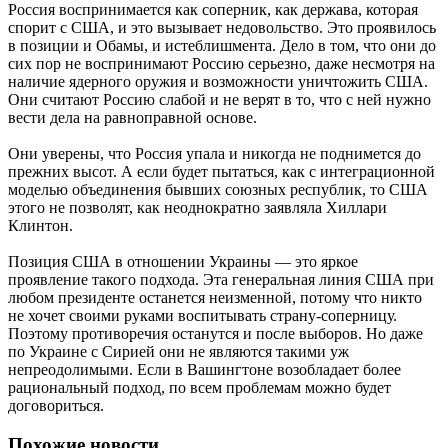
Россия воспринимается как соперник, как держава, которая
спорит с США, и это вызывает недовольство. Это проявилось
в позиции и Обамы, и истеблишмента. Дело в том, что они до
сих пор не воспринимают Россию серьезно, даже несмотря на
наличие ядерного оружия и возможности уничтожить США.
Они считают Россию слабой и не верят в то, что с ней нужно
вести дела на равноправной основе.
Они уверены, что Россия упала и никогда не поднимется до
прежних высот. А если будет пытаться, как с интеграционной
моделью объединения бывших союзных республик, то США
этого не позволят, как неоднократно заявляла Хиллари
Клинтон.
Позиция США в отношении Украины — это яркое
проявление такого подхода. Эта генеральная линия США при
любом президенте останется неизменной, потому что никто
не хочет своими руками воспитывать страну-соперницу.
Поэтому противоречия останутся и после выборов. Но даже
по Украине с Сирией они не являются такими уж
непреодолимыми. Если в Вашингтоне возобладает более
рациональный подход, по всем проблемам можно будет
договориться.
Похожие новости