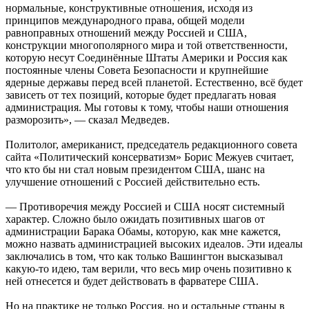
нормальные, конструктивные отношения, исходя из
принципов международного права, общей модели
равноправных отношений между Россией и США,
конструкции многополярного мира и той ответственности,
которую несут Соединённые Штаты Америки и Россия как
постоянные члены Совета Безопасности и крупнейшие
ядерные державы перед всей планетой. Естественно, всё будет
зависеть от тех позиций, которые будет предлагать новая
администрация. Мы готовы к тому, чтобы наши отношения
разморозить», — сказал Медведев.
Политолог, американист, председатель редакционного совета
сайта «Политический консерватизм» Борис Межуев считает,
что кто бы ни стал новым президентом США, шанс на
улучшение отношений с Россией действительно есть.
— Противоречия между Россией и США носят системный
характер. Сложно было ожидать позитивных шагов от
администрации Барака Обамы, которую, как мне кажется,
можно назвать администрацией высоких идеалов. Эти идеалы
заключались в том, что как только Вашингтон высказывал
какую-то идею, там верили, что весь мир очень позитивно к
ней отнесется и будет действовать в фарватере США.
Но на практике не только Россия, но и остальные страны в