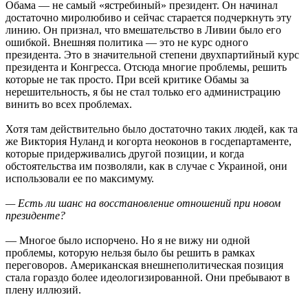
Обама — не самый «ястребиный» президент. Он начинал
достаточно миролюбиво и сейчас старается подчеркнуть эту
линию. Он признал, что вмешательство в Ливии было его
ошибкой. Внешняя политика — это не курс одного
президента. Это в значительной степени двухпартийный курс
президента и Конгресса. Отсюда многие проблемы, решить
которые не так просто. При всей критике Обамы за
нерешительность, я бы не стал только его администрацию
винить во всех проблемах.
Хотя там действительно было достаточно таких людей, как та
же Виктория Нуланд и когорта неоконов в госдепартаменте,
которые придерживались другой позиции, и когда
обстоятельства им позволяли, как в случае с Украиной, они
использовали ее по максимуму.
— Есть ли шанс на восстановление отношений при новом
президенте?
— Многое было испорчено. Но я не вижу ни одной
проблемы, которую нельзя было бы решить в рамках
переговоров. Американская внешнеполитическая позиция
стала гораздо более идеологизированной. Они пребывают в
плену иллюзий.