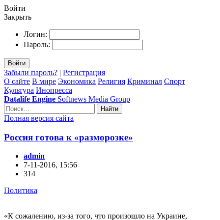
Войти
Закрыть
Логин:
Пароль:
Войти
Забыли пароль?
|
Регистрация
О сайте
В мире
Экономика
Религия
Криминал
Спорт
Культура
Инопресса
Datalife Engine
Softnews Media Group
Найти
Полная версия сайта
Россия готова к «разморозке»
admin
7-11-2016, 15:56
314
Политика
«К сожалению, из-за того, что произошло на Украине,