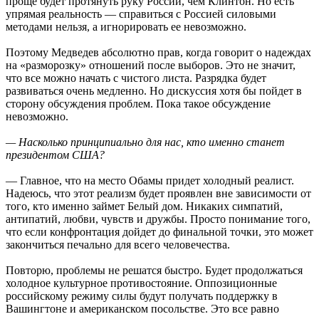
проще будет протянуть руку России, чем Клинтон. Но есть
упрямая реальность — справиться с Россией силовыми
методами нельзя, а игнорировать ее невозможно.
Поэтому Медведев абсолютно прав, когда говорит о надеждах
на «разморозку» отношений после выборов. Это не значит,
что все можно начать с чистого листа. Разрядка будет
развиваться очень медленно. Но дискуссия хотя бы пойдет в
сторону обсуждения проблем. Пока такое обсуждение
невозможно.
— Насколько принципиально для нас, кто именно станет
президентом США?
— Главное, что на место Обамы придет холодный реалист.
Надеюсь, что этот реализм будет проявлен вне зависимости от
того, кто именно займет Белый дом. Никаких симпатий,
антипатий, любви, чувств и дружбы. Просто понимание того,
что если конфронтация дойдет до финальной точки, это может
закончиться печально для всего человечества.
Повторю, проблемы не решатся быстро. Будет продолжаться
холодное культурное противостояние. Оппозиционные
российскому режиму силы будут получать поддержку в
Вашингтоне и американском посольстве. Это все равно