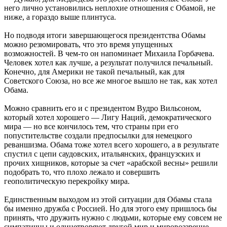
него лично установились неплохие отношения с Обамой, не
ниже, а гораздо выше плинтуса.
Но подводя итоги завершающегося президентства Обамы
можно резюмировать, что это время упущенных
возможностей. В чем-то он напоминает Михаила Горбачева.
Человек хотел как лучше, а результат получился печальный.
Конечно, для Америки не такой печальный, как для
Советского Союза, но все же многое вышло не так, как хотел
Обама.
Можно сравнить его и с президентом Вудро Вильсоном,
который хотел хорошего — Лигу Наций, демократического
мира — но все кончилось тем, что страны при его
попустительстве создали предпосылки для немецкого
реваншизма. Обама тоже хотел всего хорошего, а в результате
спустил с цепи саудовских, итальянских, французских и
прочих хищников, которые за счет «арабской весны» решили
подобрать то, что плохо лежало и совершить
геополитическую перекройку мира.
Единственным выходом из этой ситуации для Обамы стала
бы именно дружба с Россией. Но для этого ему пришлось бы
принять, что дружить нужно с людьми, которые ему совсем не
симпатичны и олицетворяют другой мир и мировоззрение.