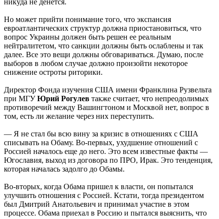
никуда не денется.
Но может прийти понимание того, что экспансия
евроатлантических структур должна приостановиться, что
вопрос Украины должен быть решен ее реальным
нейтралитетом, что санкции должны быть ослаблены и так
далее. Все это вещи должны обговариваться. Думаю, после
выборов в любом случае должно произойти некоторое
снижение остроты риторики.
Директор Фонда изучения США имени Франклина Рузвельта
при МГУ
Юрий Рогулев
также считает, что непреодолимых
противоречий между Вашингтоном и Москвой нет, вопрос в
том, есть ли желание через них переступить.
— Я не стал бы всю вину за кризис в отношениях с США
списывать на Обаму. Во-первых, ухудшение отношений с
Россией началось еще до него. Это всем известные факты —
Югославия, выход из договора по ПРО, Ирак. Это тенденция,
которая началась задолго до Обамы.
Во-вторых, когда Обама пришел к власти, он попытался
улучшить отношения с Россией. Кстати, тогда президентом
был Дмитрий Анатольевич и принимал участие в этом
процессе. Обама приехал в Россию и пытался выяснить, что