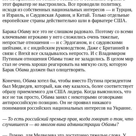
этот фарватер не выстроились. Все проводили политику,
исходя из собственных национальных интересов — и Турция,
и Израиль, и Саудовская Аравия, и Китай. Только отдельные
европейские страны действительно шли в фарватере США.
Барака Обаму все это не слишком радовало. Поэтому со всеми
ключевыми игроками у него сложились очень тяжелые,
непростые отношения — и с Эрдоганом, и с саудовскими
шейхами, и с индийским руководством. Даже с Британией в
связи с Brexit все складывалось непросто. И с Владимиром
Путиным отношения Обамы тоже не заладились. В целом мир
стал не очень хорошо реагировать на мягкую силу, которую
Барак Обама должен был олицетворять.
Конечно, Обама хотел бы, чтобы вместо Путина президентом
был Медведев, который, как ему казалось, более соответствует
образу приемлемого для США лидера. Когда выяснилось, что
все не так просто, Обама занял с некоторыми оговорками
антироссийскую позицию. Он не проявил никакого
понимания российских национальных интересов на Украине.
— То есть российский премьер прав, когда говорит о том, что
случившееся — во многом вина администрации Обамы?
— Думаю, для Медведева это достаточно тяжелые слова. У