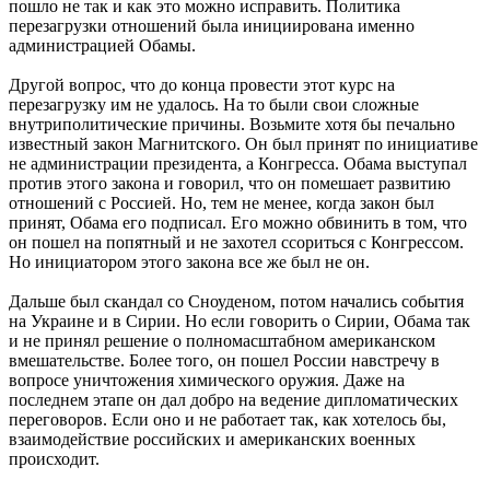
пошло не так и как это можно исправить. Политика
перезагрузки отношений была инициирована именно
администрацией Обамы.
Другой вопрос, что до конца провести этот курс на
перезагрузку им не удалось. На то были свои сложные
внутриполитические причины. Возьмите хотя бы печально
известный закон Магнитского. Он был принят по инициативе
не администрации президента, а Конгресса. Обама выступал
против этого закона и говорил, что он помешает развитию
отношений с Россией. Но, тем не менее, когда закон был
принят, Обама его подписал. Его можно обвинить в том, что
он пошел на попятный и не захотел ссориться с Конгрессом.
Но инициатором этого закона все же был не он.
Дальше был скандал со Сноуденом, потом начались события
на Украине и в Сирии. Но если говорить о Сирии, Обама так
и не принял решение о полномасштабном американском
вмешательстве. Более того, он пошел России навстречу в
вопросе уничтожения химического оружия. Даже на
последнем этапе он дал добро на ведение дипломатических
переговоров. Если оно и не работает так, как хотелось бы,
взаимодействие российских и американских военных
происходит.